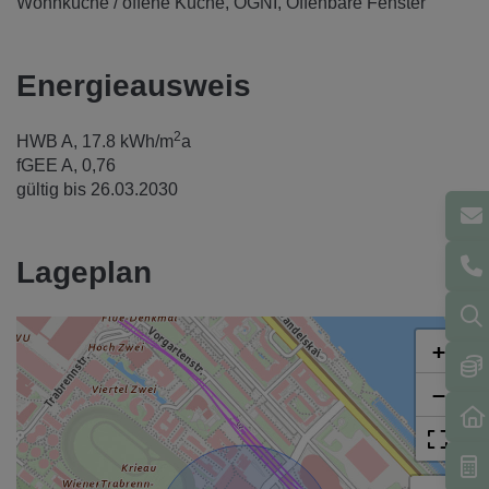
Wohnküche / offene Küche
ÖGNI
Öffenbare Fenster
Energieausweis
2
HWB
A, 17.8 kWh/m
a
fGEE
A, 0,76
gültig bis
26.03.2030
Lageplan
+
−