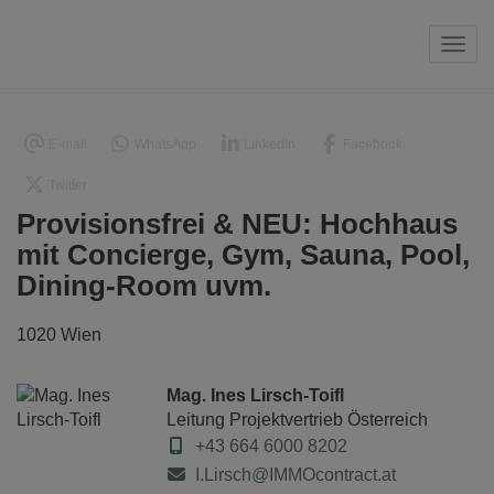
Navi
E-mail
WhatsApp
LinkedIn
Facebook
Twitter
Provisionsfrei & NEU: Hochhaus
mit Concierge, Gym, Sauna, Pool,
Dining-Room uvm.
1020 Wien
Mag. Ines Lirsch-Toifl
Leitung Projektvertrieb Österreich
+43 664 6000 8202
I.Lirsch@IMMOcontract.at