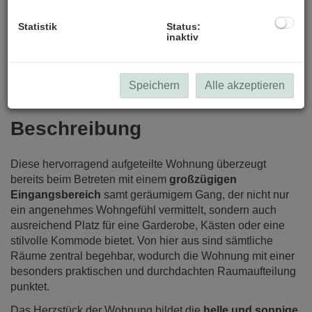
Statistik
Status:
inaktiv
Speichern
Alle akzeptieren
Beschreibung
Diese hervorragend aufgeteilte Wohnung überzeugt
bereits beim Betreten mit einem
großzügigen
Eingangsbereich
samt geräumigem Gang, der nicht nur
ein angenehmes Wohngefühl vermittelt, sondern auch
ausreichend Platz für eine Garderobe, Kästen oder eine
stilvolle Kommode bietet. Von hier aus sind sämtliche
Räume zentral begehbar, wodurch die Wohnung mit einer
besonders praktischen und durchdachten Raumaufteilung
punktet.
Das Herzstück der Wohnung bildet die
helle und sonnige