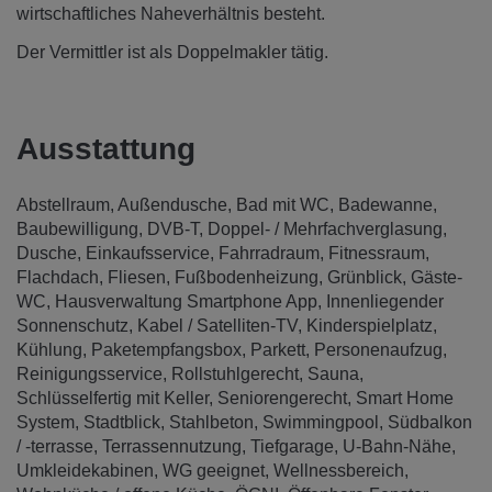
wirtschaftliches Naheverhältnis besteht.
Der Vermittler ist als Doppelmakler tätig.
Ausstattung
Abstellraum
Außendusche
Bad mit WC
Badewanne
Baubewilligung
DVB-T
Doppel- / Mehrfachverglasung
Dusche
Einkaufsservice
Fahrradraum
Fitnessraum
Flachdach
Fliesen
Fußbodenheizung
Grünblick
Gäste-
WC
Hausverwaltung Smartphone App
Innenliegender
Sonnenschutz
Kabel / Satelliten-TV
Kinderspielplatz
Kühlung
Paketempfangsbox
Parkett
Personenaufzug
Reinigungsservice
Rollstuhlgerecht
Sauna
Schlüsselfertig mit Keller
Seniorengerecht
Smart Home
System
Stadtblick
Stahlbeton
Swimmingpool
Südbalkon
/ -terrasse
Terrassennutzung
Tiefgarage
U-Bahn-Nähe
Umkleidekabinen
WG geeignet
Wellnessbereich