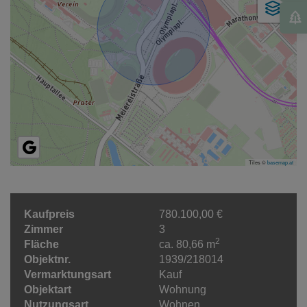
Tiles ©
basemap.at
Kaufpreis
780.100,00 €
Zimmer
3
2
Fläche
ca. 80,66 m
Objektnr.
1939/218014
Vermarktungsart
Kauf
Objektart
Wohnung
Nutzungsart
Wohnen