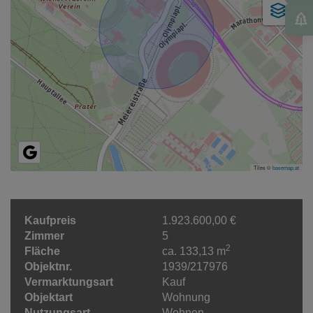
Tiles ©
basemap.at
Kaufpreis
1.923.600,00 €
Zimmer
5
2
Fläche
ca. 133,13 m
Objektnr.
1939/217976
Vermarktungsart
Kauf
Objektart
Wohnung
Nutzungsart
Wohnen