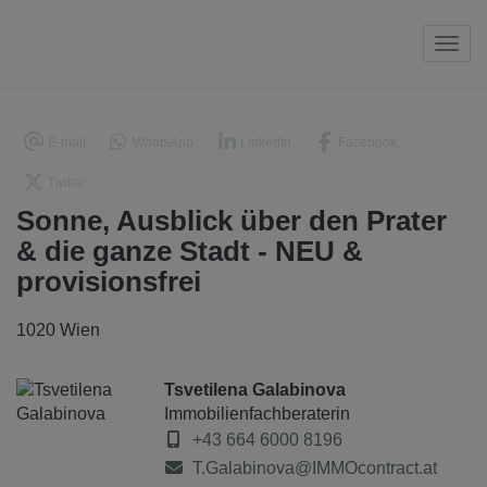
Navi
E-mail
WhatsApp
LinkedIn
Facebook
Twitter
Sonne, Ausblick über den Prater
& die ganze Stadt - NEU &
provisionsfrei
1020 Wien
Tsvetilena Galabinova
Immobilienfachberaterin
+43 664 6000 8196
T.Galabinova@IMMOcontract.at