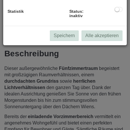
Statistik
Status:
inaktiv
Speichern
Alle akzeptieren
Beschreibung
Dieser außergewöhnliche
Fünfzimmertraum
begeistert
mit großzügigen Raumverhältnissen, einem
durchdachten Grundriss
sowie
herrlichen
Lichtverhältnissen
den ganzen Tag über. Dank der
idealen Ausrichtung genießen Sie Sonne von den frühen
Morgenstunden bis hin zum stimmungsvollen
Sonnenuntergang über den Dächern Wiens.
Bereits der
einladende Vorzimmerbereich
vermittelt ein
angenehmes Wohngefühl und bietet einen perfekten
Empfang für Bewohner und Gäste. Sämtliche Räume sind