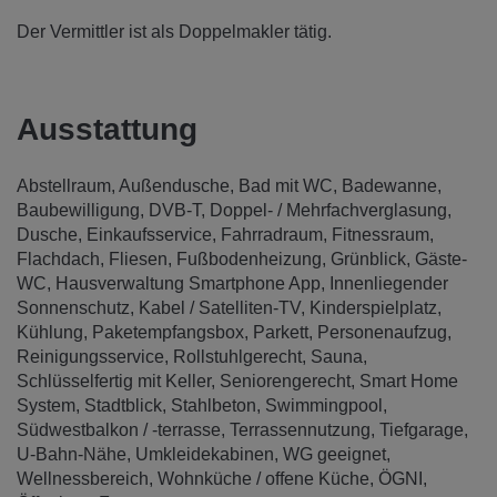
Der Vermittler ist als Doppelmakler tätig.
Ausstattung
Abstellraum
Außendusche
Bad mit WC
Badewanne
Baubewilligung
DVB-T
Doppel- / Mehrfachverglasung
Dusche
Einkaufsservice
Fahrradraum
Fitnessraum
Flachdach
Fliesen
Fußbodenheizung
Grünblick
Gäste-
WC
Hausverwaltung Smartphone App
Innenliegender
Sonnenschutz
Kabel / Satelliten-TV
Kinderspielplatz
Kühlung
Paketempfangsbox
Parkett
Personenaufzug
Reinigungsservice
Rollstuhlgerecht
Sauna
Schlüsselfertig mit Keller
Seniorengerecht
Smart Home
System
Stadtblick
Stahlbeton
Swimmingpool
Südwestbalkon / -terrasse
Terrassennutzung
Tiefgarage
U-Bahn-Nähe
Umkleidekabinen
WG geeignet
Wellnessbereich
Wohnküche / offene Küche
ÖGNI