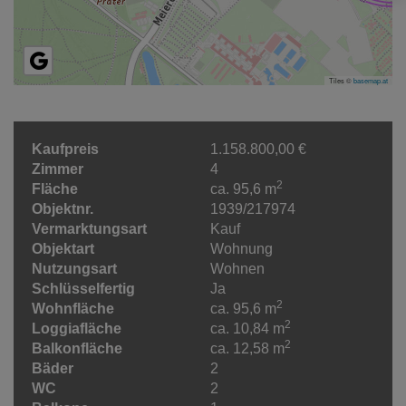
Tiles ©
basemap.at
Kaufpreis
1.158.800,00 €
Zimmer
4
2
Fläche
ca. 95,6 m
Objektnr.
1939/217974
Vermarktungsart
Kauf
Objektart
Wohnung
Nutzungsart
Wohnen
Schlüsselfertig
Ja
2
Wohnfläche
ca. 95,6 m
2
Loggiafläche
ca. 10,84 m
2
Balkonfläche
ca. 12,58 m
Bäder
2
WC
2