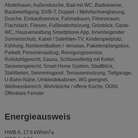
Abstellraum
Außendusche
Bad mit WC
Badewanne
Baubewilligung
DVB-T
Doppel- / Mehrfachverglasung
Dusche
Einkaufsservice
Fahrradraum
Fitnessraum
Flachdach
Fliesen
Fußbodenheizung
Grünblick
Gäste-
WC
Hausverwaltung Smartphone App
Innenliegender
Sonnenschutz
Kabel / Satelliten-TV
Kinderspielplatz
Kühlung
Nordwestbalkon / -terrasse
Paketempfangsbox
Parkett
Personenaufzug
Reinigungsservice
Rollstuhlgerecht
Sauna
Schlüsselfertig mit Keller
Seniorengerecht
Smart Home System
Stadtblick
Stahlbeton
Swimmingpool
Terrassennutzung
Tiefgarage
U-Bahn-Nähe
Umkleidekabinen
WG geeignet
Wellnessbereich
Wohnküche / offene Küche
ÖGNI
Öffenbare Fenster
Energieausweis
2
HWB
A, 17.8 kWh/m
a