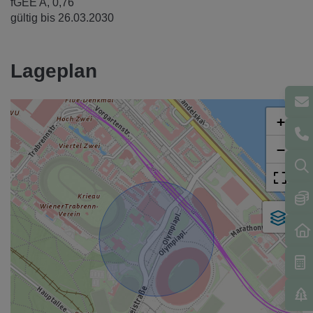
fGEE
A, 0,76
gültig bis
26.03.2030
Lageplan
+
−