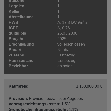
Balkone
1
Loggien
1
Keller
1
Abstellräume
1
2
HWB
A, 17.8 kWh/m
a
fGEE
A, 0,76
gültig bis
26.03.2030
Baujahr
2025
Erschließung
vollerschlossen
Bauart
Neubau
Zustand
Erstbezug
Hauszustand
Erstbezug
Beziehbar
ab sofort
Kaufpreis:
1.158.800,00 €
Provision:
Provision bezahlt der Abgeber.
Vertragserrichtungskosten:
1,5%
Grundbucheintragungsgebühr:
1,1%