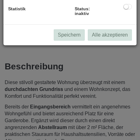
Statistik
Status:
inaktiv
Speichern
Alle akzeptieren
Beschreibung
Diese stilvoll gestaltete Wohnung überzeugt mit einem
durchdachten Grundriss
und einem Wohnkonzept, das
Komfort und Funktionalität perfekt vereint.
Bereits der
Eingangsbereich
vermittelt ein angenehmes
Wohngefühl und bietet ausreichend Platz für eine
Garderobe. Ergänzt wird dieser durch einen direkt
angrenzenden
Abstellraum
mit über 2 m² Fläche, der
praktischen Stauraum für Haushaltsutensilien, Vorräte oder