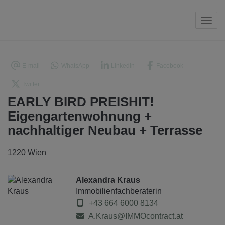
Navi
E-mail
WhatsApp
LinkedIn
Facebook
Twitter
EARLY BIRD PREISHIT!
Eigengartenwohnung +
nachhaltiger Neubau + Terrasse
1220 Wien
Alexandra Kraus
Immobilienfachberaterin
+43 664 6000 8134
A.Kraus@IMMOcontract.at