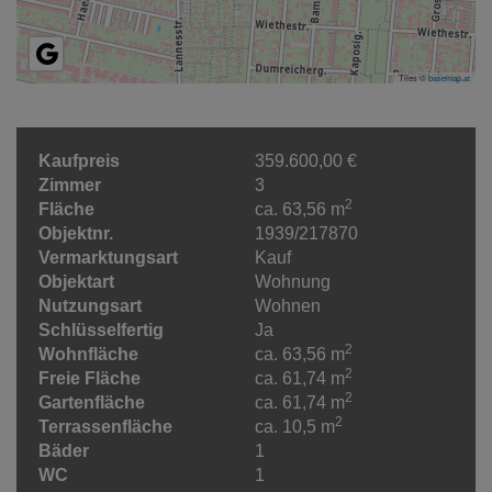
Tiles ©
basemap.at
Kaufpreis
359.600,00 €
Zimmer
3
2
Fläche
ca. 63,56 m
Objektnr.
1939/217870
Vermarktungsart
Kauf
Objektart
Wohnung
Nutzungsart
Wohnen
Schlüsselfertig
Ja
2
Wohnfläche
ca. 63,56 m
2
Freie Fläche
ca. 61,74 m
2
Gartenfläche
ca. 61,74 m
2
Terrassenfläche
ca. 10,5 m
Bäder
1
WC
1