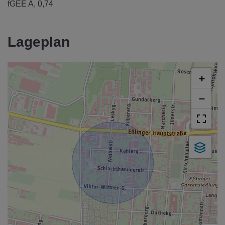
fGEE
A, 0,74
Lageplan
+
−