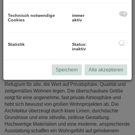
Technisch notwendige
immer
Cookies
aktiv
Statistik
Status:
inaktiv
Beschreibung
Speichern
Alle akzeptieren
In ruhiger und begehrter Lage entsteht eine moderne
Wohnhausanlage mit nur neun Einheiten – ein echtes
Refugium für alle, die Wert auf Privatsphäre, Qualität und
zeitgemäßes Wohnen legen. Die überschaubare Größe
sorgt für eine angenehme, fast private Atmosphäre und
hebt sich bewusst von großen Wohnprojekten ab.
Die
Architektur überzeugt durch klare Linien, durchdachte
Grundrisse und eine stilvolle, zeitlose Gestaltung.
Hochwertige Materialien und eine moderne, ansprechende
Ausstattung schaffen ein Wohngefühl auf gehobenem