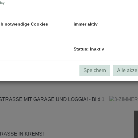
icy
.
ch notwendige Cookies
immer aktiv
Status: inaktiv
Speichern
Alle akze
RASSE IN KREMS!