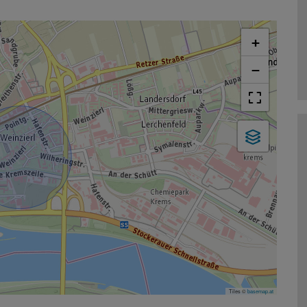
+
−
Tiles ©
basemap.at