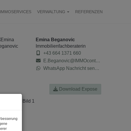
IMMOSERVICES
VERWALTUNG
REFERENZEN
Emina Beganovic
Immobilienfachberaterin
+43 664 1371 660
E.Beganovic@IMMOcontract.at
WhatsApp Nachricht senden
Download Expose
erbesserung
ogene
erer