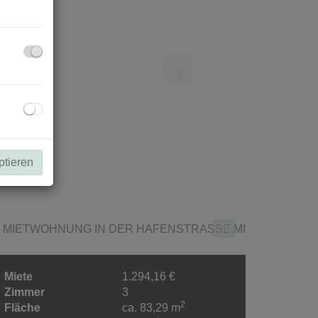
ptieren
Miete
1.294,16 €
Zimmer
3
2
Fläche
ca. 83,29 m