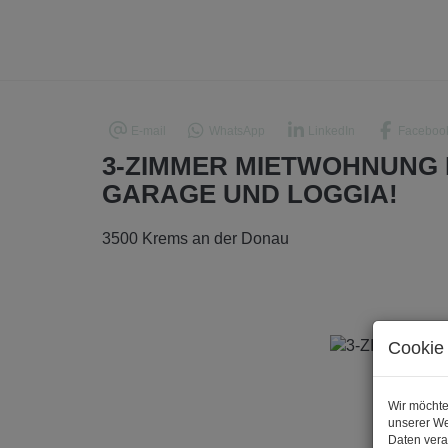
E-mail
WhatsApp
LinkedIn
Faceboo
3-ZIMMER MIETWOHNUNG 
GARAGE UND LOGGIA!
3500 Krems an der Donau
Cookie 
Wir möchte
unserer We
Daten vera