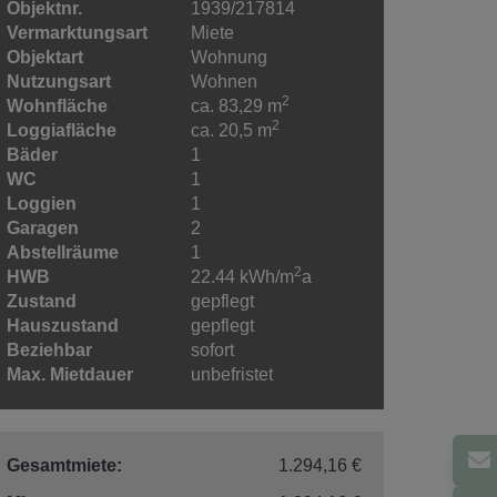
Objektnr.
1939/217814
Vermarktungsart
Miete
Objektart
Wohnung
Nutzungsart
Wohnen
2
Wohnfläche
ca. 83,29 m
2
Loggiafläche
ca. 20,5 m
Bäder
1
WC
1
Loggien
1
Garagen
2
Abstellräume
1
2
HWB
22.44 kWh/m
a
Zustand
gepflegt
Hauszustand
gepflegt
Beziehbar
sofort
Max. Mietdauer
unbefristet
Gesamtmiete:
1.294,16 €