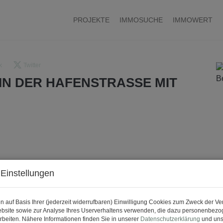
PROJEKTE
IMMOSUCHE
IMMOWERT
k
Twitter
IN DER HAFENSTRASSE MIT
Einstellungen
n auf Basis Ihrer (jederzeit widerrufbaren) Einwilligung Cookies zum Zweck der V
bsite sowie zur Analyse Ihres Userverhaltens verwenden, die dazu personenbez
rbeiten. Nähere Informationen finden Sie in unserer
Datenschutzerklärung
und uns