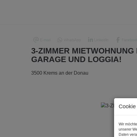
E-mail
WhatsApp
LinkedIn
Faceboo
3-ZIMMER MIETWOHNUNG 
GARAGE UND LOGGIA!
3500 Krems an der Donau
Cookie 
Wir möchte
unserer We
Daten vera