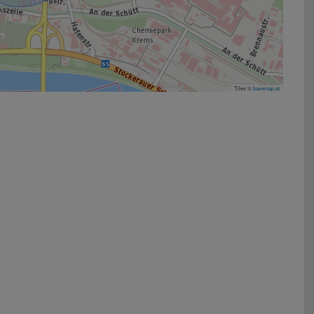
Tiles ©
basemap.at