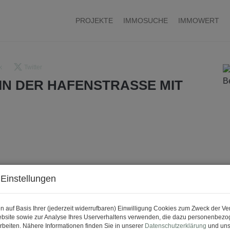
PROJEKTE
IMMOSUCHE
IMMOWERT
k
Twitter
IN DER HAFENSTRASSE MIT
Einstellungen
n auf Basis Ihrer (jederzeit widerrufbaren) Einwilligung Cookies zum Zweck der V
bsite sowie zur Analyse Ihres Userverhaltens verwenden, die dazu personenbez
rbeiten. Nähere Informationen finden Sie in unserer
Datenschutzerklärung
und uns