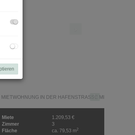
ptieren
Miete
1.209,53 €
Zimmer
3
2
Fläche
ca. 79,53 m