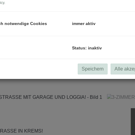
icy
.
ch notwendige Cookies
immer aktiv
Status: inaktiv
Speichern
Alle akze
RASSE IN KREMS!