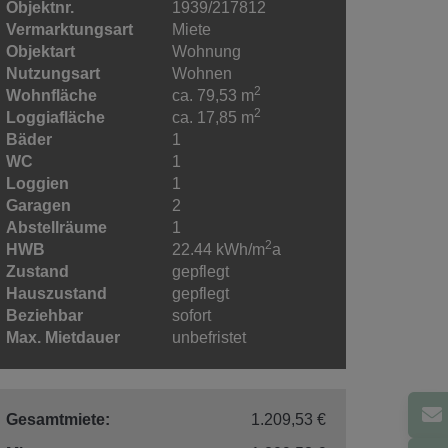
Objektnr.
1939/217812
Vermarktungsart
Miete
Objektart
Wohnung
Nutzungsart
Wohnen
2
Wohnfläche
ca. 79,53 m
2
Loggiafläche
ca. 17,85 m
Bäder
1
WC
1
Loggien
1
Garagen
2
Abstellräume
1
2
HWB
22.44 kWh/m
a
Zustand
gepflegt
Hauszustand
gepflegt
Beziehbar
sofort
Max. Mietdauer
unbefristet
Gesamtmiete:
1.209,53 €