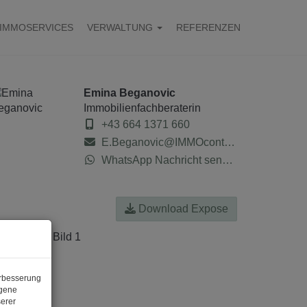
IMMOSERVICES
VERWALTUNG
REFERENZEN
Emina Beganovic
Immobilienfachberaterin
+43 664 1371 660
E.Beganovic@IMMOcontract.at
WhatsApp Nachricht senden
Download Expose
erbesserung
ogene
erer