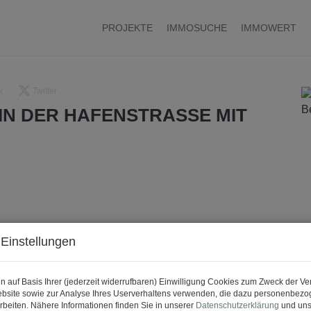
PROJEKTE
IMMOSUCHE
IMMOWERT
k
Twitter
IN DER HAFENSTRASSE MIT
Einstellungen
n auf Basis Ihrer (jederzeit widerrufbaren) Einwilligung Cookies zum Zweck der V
bsite sowie zur Analyse Ihres Userverhaltens verwenden, die dazu personenbez
rbeiten. Nähere Informationen finden Sie in unserer
Datenschutzerklärung
und uns