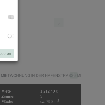
ptieren
Miete
1.212,40 €
Zimmer
3
2
Fläche
ca. 79,8 m