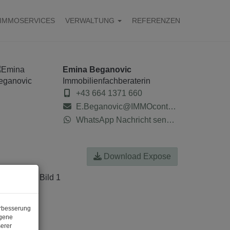
IMMOSERVICES
VERWALTUNG
REFERENZEN
Emina Beganovic
Immobilienfachberaterin
+43 664 1371 660
E.Beganovic@IMMOcontract.at
WhatsApp Nachricht senden
Download Expose
erbesserung
ogene
erer