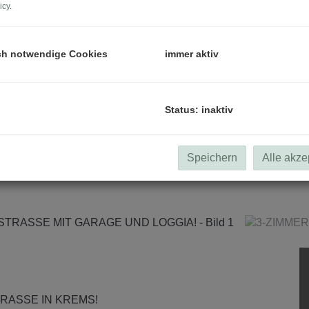
icy
.
ch notwendige Cookies
immer aktiv
Status: inaktiv
Speichern
Alle akze
RASSE IN KREMS!