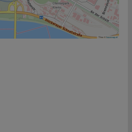
Tiles ©
basemap.at