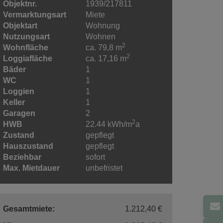
Objektnr.
1939/217811
Vermarktungsart
Miete
Objektart
Wohnung
Nutzungsart
Wohnen
2
Wohnfläche
ca. 79,8 m
2
Loggiafläche
ca. 17,16 m
Bäder
1
WC
1
Loggien
1
Keller
1
Garagen
2
2
HWB
22.44 kWh/m
a
Zustand
gepflegt
Hauszustand
gepflegt
Beziehbar
sofort
Max. Mietdauer
unbefristet
Gesamtmiete:
1.212,40 €