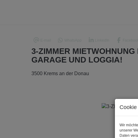
E-mail
WhatsApp
LinkedIn
Faceboo
3-ZIMMER MIETWOHNUNG 
GARAGE UND LOGGIA!
3500 Krems an der Donau
Cookie 
Wir möchte
unserer We
Daten vera