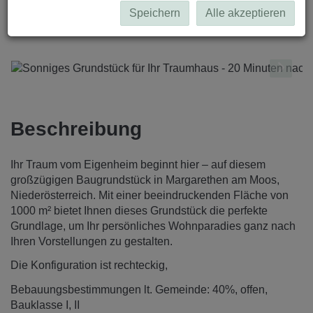
Speichern
Alle akzeptieren
Beschreibung
Ihr Traum vom Eigenheim beginnt hier – auf diesem
großzügigen Baugrundstück in Margarethen am Moos,
Niederösterreich. Mit einer beeindruckenden Fläche von
1000 m² bietet Ihnen dieses Grundstück die perfekte
Grundlage, um Ihr persönliches Wohnparadies ganz nach
Ihren Vorstellungen zu gestalten.
Die Konfiguration ist rechteckig,
Bebauungsbestimmungen lt. Gemeinde: 40%, offen,
Bauklasse I, II