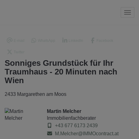
Navi
E-mail
WhatsApp
LinkedIn
Facebook
Twitter
Sonniges Grundstück für Ihr
Traumhaus - 20 Minuten nach
Wien
2433 Margarethen am Moos
Martin Melcher
Immobilienfachberater
+43 677 6173 2439
M.Melcher@IMMOcontract.at