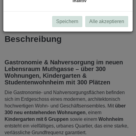
inaktiv
Speichern
Alle akzeptieren
Beschreibung
Gastronomie & Nahversorgung im neuen
Lebensraum Muthgasse – über 300
Wohnungen, Kindergarten &
Studentenwohnheim mit 300 Plätzen
Die Gastronomie- und Nahversorgungsflächen befinden
sich im Erdgeschoss eines modernen, architektonisch
hochwertigen Wohn- und Geschäftsensembles. Mit
über
300 neu entstehenden Wohnungen
, einem
Kindergarten mit 6 Gruppen
sowie einem
Wohnheim
entsteht ein vielfältiges, urbanes Quartier, das eine starke,
verlässliche Grundfrequenz garantiert.