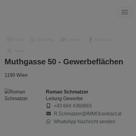
Navi
E-mail
WhatsApp
LinkedIn
Facebook
Twitter
Muthgasse 50 - Gewerbeflächen
1190 Wien
Roman Schmatzer
Leitung Gewerbe
+43 664 4360663
R.Schmatzer@IMMOcontract.at
WhatsApp Nachricht senden