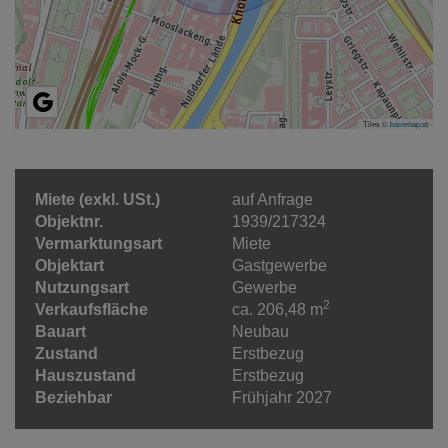
Tiles ©
basemap.at
Miete (exkl. USt.)
auf Anfrage
Objektnr.
1939/217324
Vermarktungsart
Miete
Objektart
Gastgewerbe
Nutzungsart
Gewerbe
2
Verkaufsfläche
ca. 206,48 m
Bauart
Neubau
Zustand
Erstbezug
Hauszustand
Erstbezug
Beziehbar
Frühjahr 2027