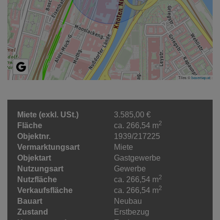
Tiles ©
basemap.at
Miete (exkl. USt.)
3.585,00 €
2
Fläche
ca. 266,54 m
Objektnr.
1939/217225
Vermarktungsart
Miete
Objektart
Gastgewerbe
Nutzungsart
Gewerbe
2
Nutzfläche
ca. 266,54 m
2
Verkaufsfläche
ca. 266,54 m
Bauart
Neubau
Zustand
Erstbezug