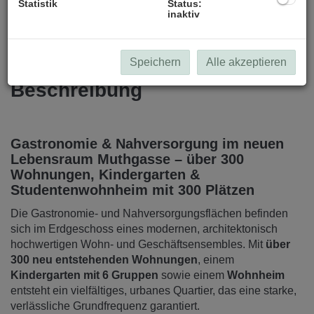
Statistik
Status:
inaktiv
Speichern
Alle akzeptieren
Beschreibung
Gastronomie & Nahversorgung im neuen
Lebensraum Muthgasse – über 300
Wohnungen, Kindergarten &
Studentenwohnheim mit 300 Plätzen
Die Gastronomie- und Nahversorgungsflächen befinden
sich im Erdgeschoss eines modernen, architektonisch
hochwertigen Wohn- und Geschäftsensembles. Mit
über
300 neu entstehenden Wohnungen
, einem
Kindergarten mit 6 Gruppen
sowie einem
Wohnheim
entsteht ein vielfältiges, urbanes Quartier, das eine starke,
verlässliche Grundfrequenz garantiert.