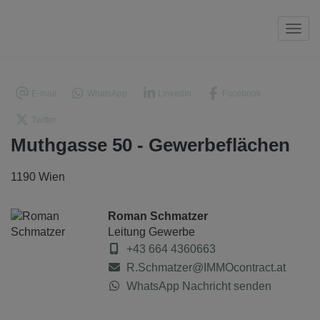
Navi
E-mail
WhatsApp
LinkedIn
Facebook
Twitter
Muthgasse 50 - Gewerbeflächen
1190 Wien
Roman Schmatzer
Leitung Gewerbe
+43 664 4360663
R.Schmatzer@IMMOcontract.at
WhatsApp Nachricht senden