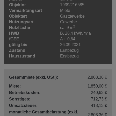
Objektnr.
1939/216585
Vermarktungsart
Miete
Objektart
Gastgewerbe
Nutzungsart
Gewerbe
2
Nutzfläche
ca. 9 m
2
HWB
B, 26.4 kWh/m
a
fGEE
A+, 0,64
gültig bis
26.09.2031
Zustand
Erstbezug
Hauszustand
Erstbezug
Gesamtmiete (exkl. USt.):
2.803,36 €
Miete:
1.850,00 €
Betriebskosten:
240,63 €
Sonstiges:
712,73 €
Umsatzsteuer:
418,13 €
monatliche Gesamtbelastung (exkl.
2.803,36 €