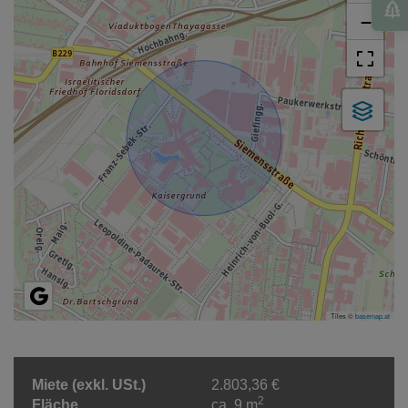
−
Tiles ©
basemap.at
Miete (exkl. USt.)
2.803,36 €
2
Fläche
ca. 9 m