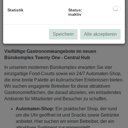
Statistik
Status:
inaktiv
Speichern
Alle akzeptieren
Beschreibung
Vielfältige Gastronomieangebote im neuen
Bürokomplex Twenty One - Central Hub
In unserem modernen Bürokomplex erwarten Sie vier
einzigartige Food-Courts sowie ein 24/7 Automaten-Shop,
die eine breite Palette an kulinarischen Erlebnissen bieten.
Wir suchen engagierte Betreiber für diese attraktiven
Gastronomieflächen, die darauf abzielen, ein einladendes
Ambiente für Mitarbeiter und Besucher zu schaffen.
Automaten-Shop:
Ein praktischer Shop, der rund
um die Uhr geöffnet ist und Snacks sowie Getränke
anbietet. Hier suchen wir einen Betreiber, der ein
attraktives Sortiment zusammenstellt.