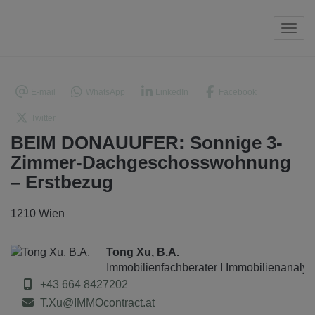
Navi
E-mail
WhatsApp
LinkedIn
Facebook
Twitter
BEIM DONAUUFER: Sonnige 3-
Zimmer-Dachgeschosswohnung
– Erstbezug
1210 Wien
Tong Xu, B.A.
Immobilienfachberater I Immobilienanalys
+43 664 8427202
T.Xu@IMMOcontract.at