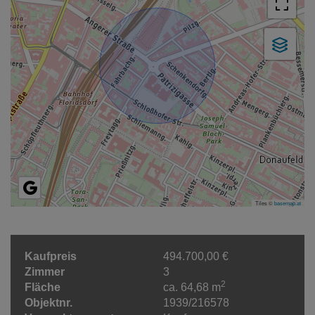
Tiles ©
basemap.at
Kaufpreis
494.700,00 €
Zimmer
3
2
Fläche
ca. 64,68 m
Objektnr.
1939/216578