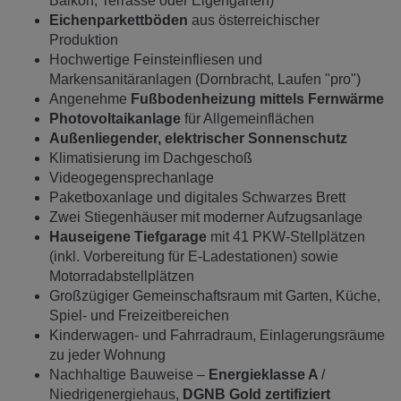
Balkon, Terrasse oder Eigengarten)
Eichenparkettböden
aus österreichischer
Produktion
Hochwertige Feinsteinfliesen und
Markensanitäranlagen (Dornbracht, Laufen "pro")
Angenehme
Fußbodenheizung mittels Fernwärme
Photovoltaikanlage
für Allgemeinflächen
Außenliegender, elektrischer Sonnenschutz
Klimatisierung im Dachgeschoß
Videogegensprechanlage
Paketboxanlage und digitales Schwarzes Brett
Zwei Stiegenhäuser mit moderner Aufzugsanlage
Hauseigene Tiefgarage
mit 41 PKW-Stellplätzen
(inkl. Vorbereitung für E-Ladestationen) sowie
Motorradabstellplätzen
Großzügiger Gemeinschaftsraum mit Garten, Küche,
Spiel- und Freizeitbereichen
Kinderwagen- und Fahrradraum, Einlagerungsräume
zu jeder Wohnung
Nachhaltige Bauweise –
Energieklasse A
/
Niedrigenergiehaus,
DGNB Gold zertifiziert