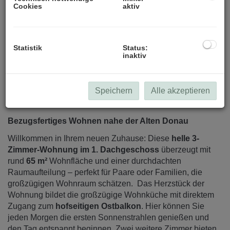
Cookies
aktiv
Statistik
Status:
inaktiv
Speichern
Alle akzeptieren
Beschreibung
Bezugsfertiges Wohnen nahe der Alten Donau
Willkommen in Ihrem neuen Zuhause: Diese
helle 3-
Zimmer-Wohnung im 1. Dachgeschoss
überzeugt mit
rund
65 m²
Wohnfläche und einer durchdachten
Raumaufteilung – perfekt für Paare oder Familien, die
großzügigen Wohnraum schätzen. Das Herzstück der
Wohnung bildet die großzügige Wohnküche mit direktem
Zugang zum
hofseitigen Ostbalkon
. Hier können Sie
jeden Morgen die ersten Sonnenstrahlen genießen und
den Tag entspannt beginnen. Zwei weitere Zimmer bieten