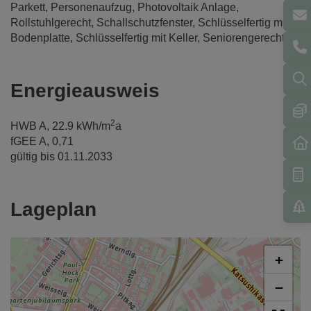
Parkett
Personenaufzug
Photovoltaik Anlage
Rollstuhlgerecht
Schallschutzfenster
Schlüsselfertig mit
Bodenplatte
Schlüsselfertig mit Keller
Seniorengerecht
Energieausweis
2
HWB
A, 22.9 kWh/m
a
fGEE
A, 0,71
gültig bis
01.11.2033
Lageplan
+
−