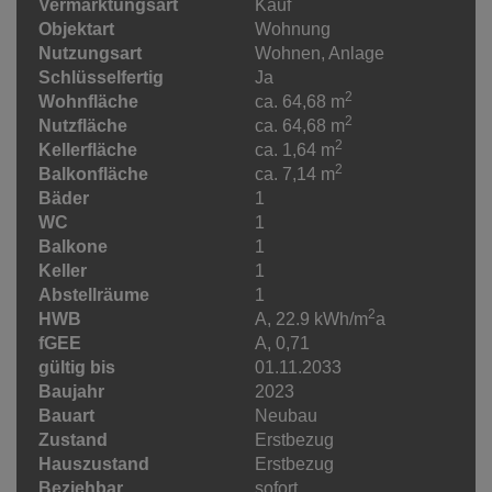
Vermarktungsart
Kauf
Objektart
Wohnung
Nutzungsart
Wohnen
Anlage
Schlüsselfertig
Ja
2
Wohnfläche
ca. 64,68 m
2
Nutzfläche
ca. 64,68 m
2
Kellerfläche
ca. 1,64 m
2
Balkonfläche
ca. 7,14 m
Bäder
1
WC
1
Balkone
1
Keller
1
Abstellräume
1
2
HWB
A, 22.9 kWh/m
a
fGEE
A, 0,71
gültig bis
01.11.2033
Baujahr
2023
Bauart
Neubau
Zustand
Erstbezug
Hauszustand
Erstbezug
Beziehbar
sofort