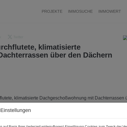
PROJEKTE
IMMOSUCHE
IMMOWERT
k
Twitter
flutete, klimatisierte
achterrassen über den Dächern
Einstellungen
n auf Basis Ihrer (jederzeit widerrufbaren) Einwilligung Cookies zum Zweck der V