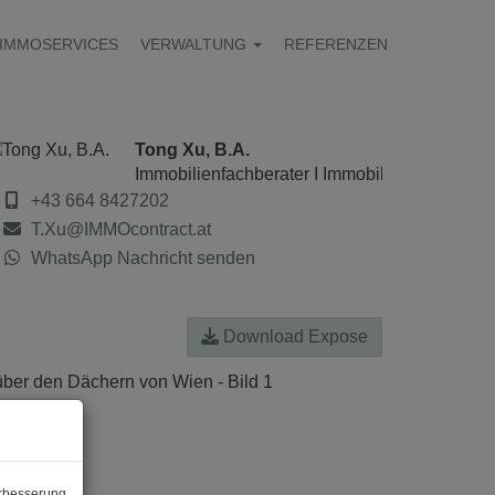
IMMOSERVICES
VERWALTUNG
REFERENZEN
Tong Xu, B.A.
Immobilienfachberater I Immobilienanalyst
+43 664 8427202
T.Xu@IMMOcontract.at
WhatsApp Nachricht senden
Download Expose
erbesserung