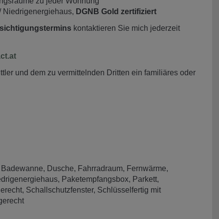
ungsräume zu jeder Wohnung
/ Niedrigenergiehaus,
DGNB Gold zertifiziert
sichtigungstermins
kontaktieren Sie mich jederzeit
t.at
ler und dem zu vermittelnden Dritten ein familiäres oder
Badewanne
Dusche
Fahrradraum
Fernwärme
edrigenergiehaus
Paketempfangsbox
Parkett
gerecht
Schallschutzfenster
Schlüsselfertig mit
gerecht