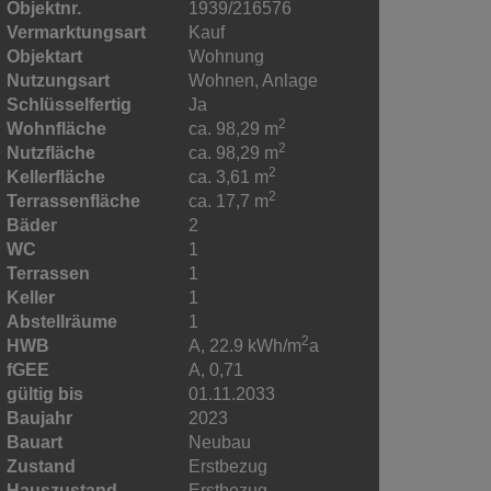
Objektnr.
1939/216576
Vermarktungsart
Kauf
Objektart
Wohnung
Nutzungsart
Wohnen
Anlage
Schlüsselfertig
Ja
2
Wohnfläche
ca. 98,29 m
2
Nutzfläche
ca. 98,29 m
2
Kellerfläche
ca. 3,61 m
2
Terrassenfläche
ca. 17,7 m
Bäder
2
WC
1
Terrassen
1
Keller
1
Abstellräume
1
2
HWB
A, 22.9 kWh/m
a
fGEE
A, 0,71
gültig bis
01.11.2033
Baujahr
2023
Bauart
Neubau
Zustand
Erstbezug
Hauszustand
Erstbezug