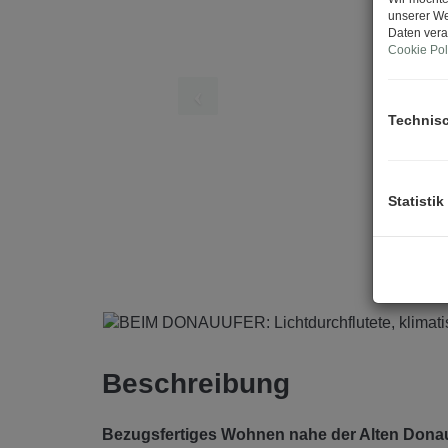
unserer We
Daten vera
Cookie Pol
Technis
Statistik
Beschreibung
Bezugsfertiges Wohnen nahe der Alten Don