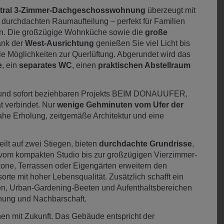
tral 3-Zimmer-Dachgeschosswohnung
überzeugt mit
durchdachten Raumaufteilung – perfekt für Familien
en. Die großzügige Wohnküche sowie die
große
ank der
West-Ausrichtung
genießen Sie viel Licht bis
e Möglichkeiten zur Querlüftung. Abgerundet wird das
e
, ein
separates WC
, einen
praktischen Abstellraum
ten und sofort beziehbaren Projekts BEIM DONAUUFER,
t verbindet. Nur
wenige Gehminuten vom Ufer der
rnahe Erholung, zeitgemäße Architektur und eine
lt auf zwei Stiegen, bieten
durchdachte Grundrisse
,
vom kompakten Studio bis zur großzügigen Vierzimmer-
one, Terrassen oder Eigengärten erweitern den
te mit hoher Lebensqualität. Zusätzlich schafft ein
ten, Urban-Gardening-Beeten und Aufenthaltsbereichen
gnung und Nachbarschaft.
 mit Zukunft. Das Gebäude entspricht der