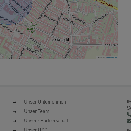
Tiles ©
basemap.at
I
Unser Unternehmen
S
Unser Team
Unsere Partnerschaft
Unser USP