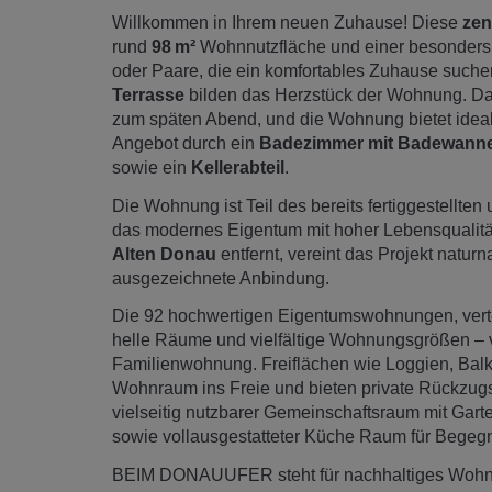
Willkommen in Ihrem neuen Zuhause! Diese
zen
rund
98 m²
Wohnnutzfläche und einer besonders 
oder Paare, die ein komfortables Zuhause such
Terrasse
bilden das Herzstück der Wohnung. D
zum späten Abend, und die Wohnung bietet ideal
Angebot durch ein
Badezimmer mit Badewann
sowie ein
Kellerabteil
.
Die Wohnung ist Teil des bereits fertiggestell
das modernes Eigentum mit hoher Lebensqualitä
Alten Donau
entfernt, vereint das Projekt natu
ausgezeichnete Anbindung.
Die 92 hochwertigen Eigentumswohnungen, vertei
helle Räume und vielfältige Wohnungsgrößen – 
Familienwohnung. Freiflächen wie Loggien, Balk
Wohnraum ins Freie und bieten private Rückzugsor
vielseitig nutzbarer Gemeinschaftsraum mit Gar
sowie vollausgestatteter Küche Raum für Bege
BEIM DONAUUFER steht für nachhaltiges Wohnen