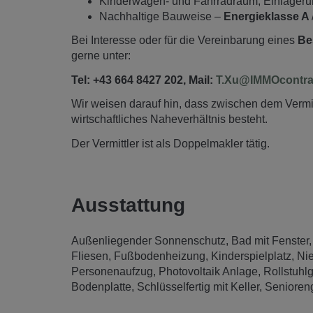
Kinderwagen- und Fahrradraum, Einlager
Nachhaltige Bauweise –
Energieklasse A
Bei Interesse oder für die Vereinbarung eines
Be
gerne unter:
Tel: +43 664 8427 202, Mail:
T.Xu@IMMOcontrac
Wir weisen darauf hin, dass zwischen dem Vermitt
wirtschaftliches Naheverhältnis besteht.
Der Vermittler ist als Doppelmakler tätig.
Ausstattung
Außenliegender Sonnenschutz
Bad mit Fenster
Fliesen
Fußbodenheizung
Kinderspielplatz
Ni
Personenaufzug
Photovoltaik Anlage
Rollstuhl
Bodenplatte
Schlüsselfertig mit Keller
Senioren