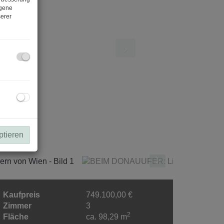
ogene
erer
ptieren
Kaufpreis
749.100,00 €
Zimmer
3
2
Fläche
ca. 98,29 m