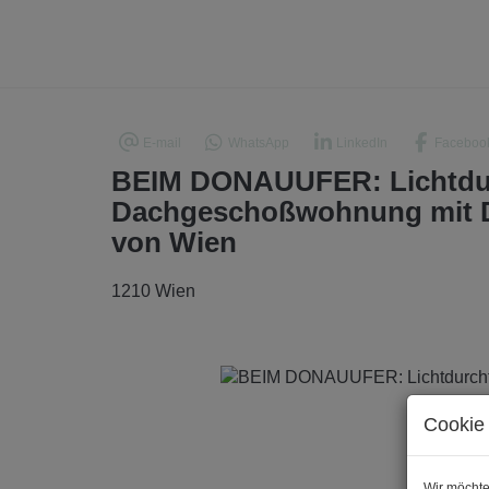
E-mail
WhatsApp
LinkedIn
Faceboo
BEIM DONAUUFER: Lichtdurch
Dachgeschoßwohnung mit D
von Wien
1210 Wien
Cookie 
Wir möchte