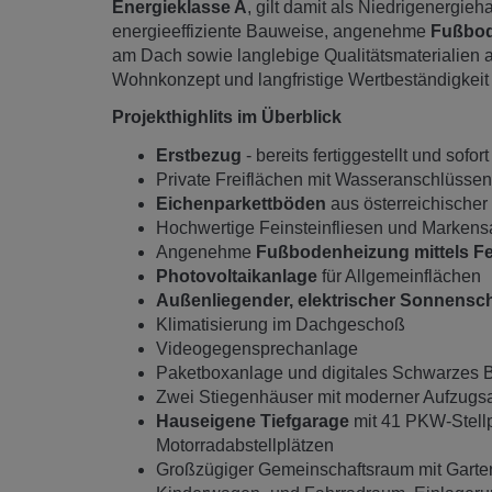
Energieklasse A
, gilt damit als Niedrigenergi
energieeffiziente Bauweise, angenehme
Fußbod
am Dach sowie langlebige Qualitätsmaterialien 
Wohnkonzept und langfristige Wertbeständigkeit –
Projekthighlits im Überblick
Erstbezug
- bereits fertiggestellt und sofo
Private Freiflächen mit Wasseranschlüssen
Eichenparkettböden
aus österreichischer
Hochwertige Feinsteinfliesen und Markensa
Angenehme
Fußbodenheizung mittels F
Photovoltaikanlage
für Allgemeinflächen
Außenliegender, elektrischer Sonnensc
Klimatisierung im Dachgeschoß
Videogegensprechanlage
Paketboxanlage und digitales Schwarzes B
Zwei Stiegenhäuser mit moderner Aufzugs
Hauseigene Tiefgarage
mit 41 PKW-Stellpl
Motorradabstellplätzen
Großzügiger Gemeinschaftsraum mit Garten