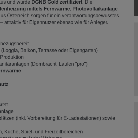
ehaus und wurde
DGNB Gold zertifiziert
. Die
enheizung mittels Fernwärme
,
Photovoltaikanlage
aus Österreich sorgen für ein verantwortungsbewusstes
 attraktiv für Eigennutzer ebenso wie für Anleger.
rt bezugsbereit
 (Loggia, Balkon, Terrasse oder Eigengarten)
 Produktion
nitäranlagen (Dornbracht, Laufen "pro")
ernwärme
hutz
rett
anlage
ätzen (inkl. Vorbereitung für E-Ladestationen) sowie
, Küche, Spiel- und Freizeitbereichen