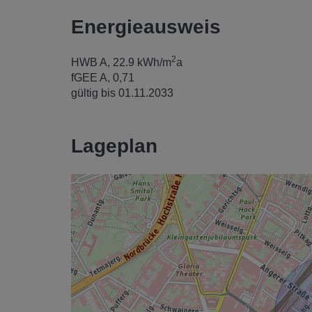
Energieausweis
2
HWB
A, 22.9 kWh/m
a
fGEE
A, 0,71
gültig bis
01.11.2033
Lageplan