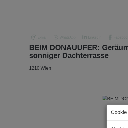
E-mail
WhatsApp
LinkedIn
Faceboo
BEIM DONAUUFER: Geräumi
sonniger Dachterrasse
1210 Wien
Cookie 