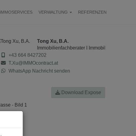
IMMOSERVICES
VERWALTUNG
REFERENZEN
Tong Xu, B.A.
Immobilienfachberater I Immobilienanalyst
+43 664 8427202
T.Xu@IMMOcontract.at
WhatsApp Nachricht senden
Download Expose