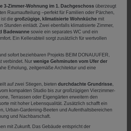
le 3-Zimmer-Wohnung im 1. Dachgeschoss
überzeugt
en Raumaufteilung –perfekt für Familien oder Pärchen,
ist die
großzügige, klimatisierte Wohnküche
mit
en Stunden einlädt. Zwei ebenfalls klimatisierte Zimmer,
nd Badewanne
sowie ein separates WC und ein
rt. Ein Kellerabteil sorgt zusätzlich für wertvollen
ten und sofort beziehbaren Projekts BEIM DONAUUFER,
t verbindet. Nur
wenige Gehminuten vom Ufer der
rnahe Erholung, zeitgemäße Architektur und eine
lt auf zwei Stiegen, bieten
durchdachte Grundrisse
,
vom kompakten Studio bis zur großzügigen Vierzimmer-
one, Terrassen oder Eigengärten erweitern den
te mit hoher Lebensqualität. Zusätzlich schafft ein
ten, Urban-Gardening-Beeten und Aufenthaltsbereichen
gnung und Nachbarschaft.
 mit Zukunft. Das Gebäude entspricht der