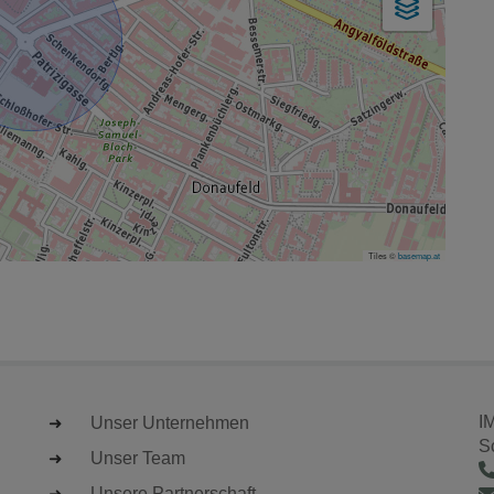
Tiles ©
basemap.at
I
Unser Unternehmen
S
Unser Team
Unsere Partnerschaft