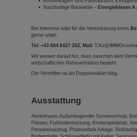
Kinderwagen- und Fahrradraum, Einlager
Nachhaltige Bauweise –
Energieklasse A
Bei Interesse oder für die Vereinbarung eines
Be
gerne unter:
Tel: +43 664 8427 202, Mail:
T.Xu@IMMOcontrac
Wir weisen darauf hin, dass zwischen dem Vermitt
wirtschaftliches Naheverhältnis besteht.
Der Vermittler ist als Doppelmakler tätig.
Ausstattung
Abstellraum
Außenliegender Sonnenschutz
Bad
Fliesen
Fußbodenheizung
Kinderspielplatz
Ni
Personenaufzug
Photovoltaik Anlage
Rollstuhl
Bodenplatte
Schlüsselfertig mit Keller
Senioren