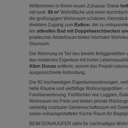
Willkommen in Ihrem neuen Zuhause: Diese
hel
mit rund
89 m²
Wohnfläche und einer durchdacht
die großzügigen Wohnraum schätzen. Herzstück 
direktem Zugang zum
Balkon
, der zu entspannt
ein
stilvolles Bad mit Doppelwaschbecken u
praktischer Abstellraum bieten höchsten Wohnkomfo
Stauraum.
Die Wohnung ist Teil des bereits fertiggestell
das modernes Eigentum mit hoher Lebensqualitä
Alten Donau
entfernt, vereint das Projekt natu
ausgezeichnete Anbindung.
Die 92 hochwertigen Eigentumswohnungen, vertei
helle Räume und vielfältige Wohnungsgrößen – 
Familienwohnung. Freiflächen wie Loggien, Balk
Wohnraum ins Freie und bieten private Rückzugsor
vielseitig nutzbarer Gemeinschaftsraum mit Gar
sowie vollausgestatteter Küche Raum für Bege
BEIM DONAUUFER steht für nachhaltiges Wohnen