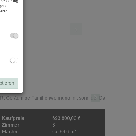
erbesserung
ogene
erer
ptieren
Kaufpreis
693.800,00 €
Zimmer
3
2
Fläche
ca. 89,6 m