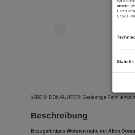
Wir möchte
unserer We
Daten vera
Cookie Pol
Technis
Statistik
Beschreibung
Bezugsfertiges Wohnen nahe der Alten Don