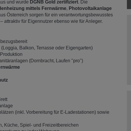
ehaus und wurde
DGNB Gold zertifiziert
. Die
enheizung mittels Fernwärme
,
Photovoltaikanlage
aus Österreich sorgen für ein verantwortungsbewusstes
 attraktiv für Eigennutzer ebenso wie für Anleger.
rt bezugsbereit
 (Loggia, Balkon, Terrasse oder Eigengarten)
 Produktion
nitäranlagen (Dornbracht, Laufen "pro")
ernwärme
hutz
rett
anlage
ätzen (inkl. Vorbereitung für E-Ladestationen) sowie
, Küche, Spiel- und Freizeitbereichen