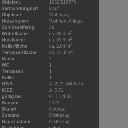
Objektnr.
1939/216575
Vermarktungsart
Kauf
Objektart
Wohnung
Nutzungsart
Wohnen
Anlage
Schlüsselfertig
Ja
2
Wohnfläche
ca. 89,6 m
2
Nutzfläche
ca. 89,6 m
2
Kellerfläche
ca. 2,04 m
2
Terrassenfläche
ca. 22,35 m
Bäder
2
WC
1
Terrassen
1
Keller
1
2
HWB
A, 22.9 kWh/m
a
fGEE
A, 0,71
gültig bis
01.11.2033
Baujahr
2023
Bauart
Neubau
Zustand
Erstbezug
Hauszustand
Erstbezug
Beziehbar
sofort