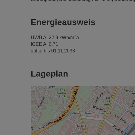
Energieausweis
2
HWB
A, 22.9 kWh/m
a
fGEE
A, 0,71
gültig bis
01.11.2033
Lageplan