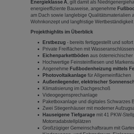
Energieklasse A
, gilt damit als Niedrigenergi
energieeffiziente Bauweise, angenehme
Fußbod
am Dach sowie langlebige Qualitätsmaterialien 
Wohnkonzept und langfristige Wertbeständigkeit –
Projekthighlits im Überblick
Erstbezug
- bereits fertiggestellt und sofo
Private Freiflächen mit Wasseranschlüssen
Eichenparkettböden
aus österreichischer
Hochwertige Feinsteinfliesen und Markensa
Angenehme
Fußbodenheizung mittels F
Photovoltaikanlage
für Allgemeinflächen
Außenliegender, elektrischer Sonnensc
Klimatisierung im Dachgeschoß
Videogegensprechanlage
Paketboxanlage und digitales Schwarzes B
Zwei Stiegenhäuser mit moderner Aufzugs
Hauseigene Tiefgarage
mit 41 PKW-Stellpl
Motorradabstellplätzen
Großzügiger Gemeinschaftsraum mit Garten