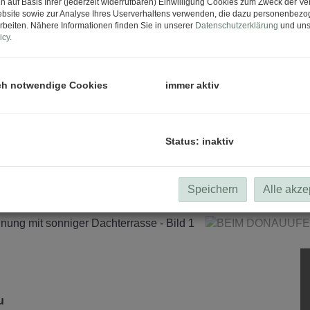
n auf Basis Ihrer (jederzeit widerrufbaren) Einwilligung Cookies zum Zweck der V
bsite sowie zur Analyse Ihres Userverhaltens verwenden, die dazu personenbez
rbeiten. Nähere Informationen finden Sie in unserer
Datenschutzerklärung
und uns
icy
.
ch notwendige Cookies
immer aktiv
Status: inaktiv
Speichern
Alle akze
au