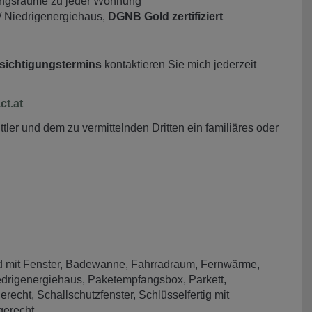
ungsräume zu jeder Wohnung
/ Niedrigenergiehaus,
DGNB Gold zertifiziert
sichtigungstermins
kontaktieren Sie mich jederzeit
t.at
ler und dem zu vermittelnden Dritten ein familiäres oder
 mit Fenster
Badewanne
Fahrradraum
Fernwärme
edrigenergiehaus
Paketempfangsbox
Parkett
gerecht
Schallschutzfenster
Schlüsselfertig mit
gerecht