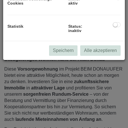
Cookies
aktiv
Statistik
Status:
inaktiv
Beschreibung
Speichern
Alle akzeptieren
Bezugsfertiges Wohnen nahe der Alten Donau
Diese
Vorsorgewohnung
im Projekt BEIM DONAUUFER
bietet eine attraktive Möglichkeit, heute schon an morgen
zu denken. Investieren Sie in eine
zukunftssichere
Immobilie
in
attraktiver Lage
und profitieren Sie von
unserem
sorgenfreien Rundum-Service
– von der
Beratung und Vermittlung über Finanzierung durch
Kooperationspartner bis hin zur Vermietung. So sichern
Sie sich nicht nur wertbeständigen Wohnraum, sondern
auch
laufende Mieteinnahmen von Anfang an
.