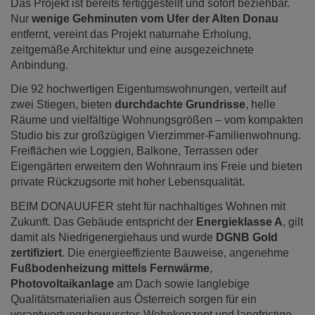
Das Projekt ist bereits fertiggestellt und sofort beziehbar.
Nur
wenige Gehminuten vom Ufer der Alten Donau
entfernt, vereint das Projekt naturnahe Erholung,
zeitgemäße Architektur und eine ausgezeichnete
Anbindung.
Die 92 hochwertigen Eigentumswohnungen, verteilt auf
zwei Stiegen, bieten
durchdachte Grundrisse
, helle
Räume und vielfältige Wohnungsgrößen – vom kompakten
Studio bis zur großzügigen Vierzimmer-Familienwohnung.
Freiflächen wie Loggien, Balkone, Terrassen oder
Eigengärten erweitern den Wohnraum ins Freie und bieten
private Rückzugsorte mit hoher Lebensqualität.
BEIM DONAUUFER steht für nachhaltiges Wohnen mit
Zukunft. Das Gebäude entspricht der
Energieklasse A
, gilt
damit als Niedrigenergiehaus und wurde
DGNB Gold
zertifiziert
. Die energieeffiziente Bauweise, angenehme
Fußbodenheizung mittels Fernwärme
,
Photovoltaikanlage
am Dach sowie langlebige
Qualitätsmaterialien aus Österreich sorgen für ein
verantwortungsbewusstes Wohnkonzept und langfristige