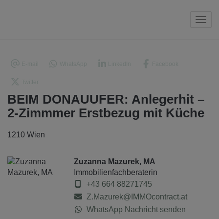
Navi
E-mail
WhatsApp
LinkedIn
Facebook
Twitter
BEIM DONAUUFER: Anlegerhit –
2-Zimmmer Erstbezug mit Küche
1210 Wien
Zuzanna Mazurek, MA
Immobilienfachberaterin
+43 664 88271745
Z.Mazurek@IMMOcontract.at
WhatsApp Nachricht senden