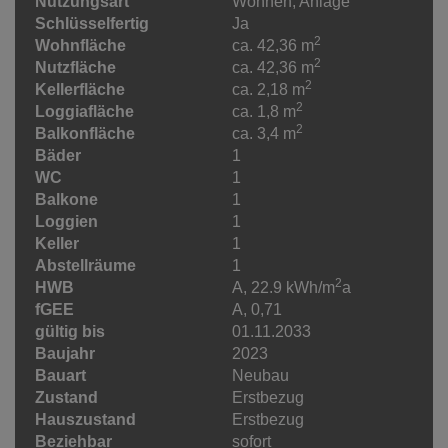
Nutzungsart
Wohnen
Anlage
Schlüsselfertig
Ja
2
Wohnfläche
ca. 42,36 m
2
Nutzfläche
ca. 42,36 m
2
Kellerfläche
ca. 2,18 m
2
Loggiafläche
ca. 1,8 m
2
Balkonfläche
ca. 3,4 m
Bäder
1
WC
1
Balkone
1
Loggien
1
Keller
1
Abstellräume
1
2
HWB
A, 22.9 kWh/m
a
fGEE
A, 0,71
gültig bis
01.11.2033
Baujahr
2023
Bauart
Neubau
Zustand
Erstbezug
Hauszustand
Erstbezug
Beziehbar
sofort