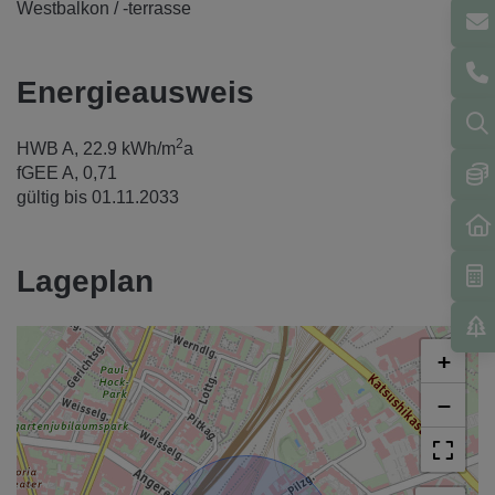
Westbalkon / -terrasse
Energieausweis
2
HWB
A, 22.9 kWh/m
a
fGEE
A, 0,71
gültig bis
01.11.2033
Lageplan
+
−