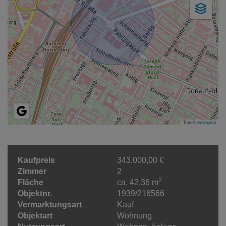
Tiles ©
basemap.at
Kaufpreis
343.000,00 €
Zimmer
2
2
Fläche
ca. 42,36 m
Objektnr.
1939/216566
Vermarktungsart
Kauf
Objektart
Wohnung