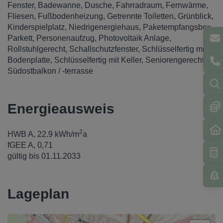
Fenster
Badewanne
Dusche
Fahrradraum
Fernwärme
Fliesen
Fußbodenheizung
Getrennte Toiletten
Grünblick
Kinderspielplatz
Niedrigenergiehaus
Paketempfangsbox
Parkett
Personenaufzug
Photovoltaik Anlage
Rollstuhlgerecht
Schallschutzfenster
Schlüsselfertig mit
Bodenplatte
Schlüsselfertig mit Keller
Seniorengerecht
Südostbalkon / -terrasse
Energieausweis
2
HWB
A, 22.9 kWh/m
a
fGEE
A, 0,71
gültig bis
01.11.2033
Lageplan