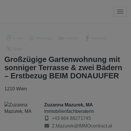
Navi
E-mail
WhatsApp
LinkedIn
Facebook
Twitter
Großzügige Gartenwohnung mit
sonniger Terrasse & zwei Bädern
– Erstbezug BEIM DONAUUFER
1210 Wien
Zuzanna Mazurek, MA
Immobilienfachberaterin
+43 664 88271745
Z.Mazurek@IMMOcontract.at