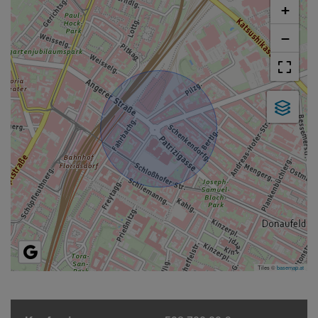
+
−
Tiles ©
basemap.at