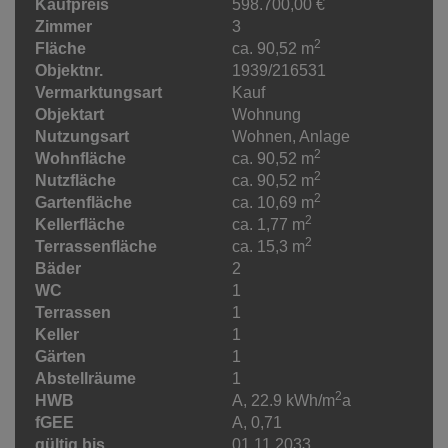
Kaufpreis
598.700,00 €
Zimmer
3
2
Fläche
ca. 90,52 m
Objektnr.
1939/216531
Vermarktungsart
Kauf
Objektart
Wohnung
Nutzungsart
Wohnen
Anlage
2
Wohnfläche
ca. 90,52 m
2
Nutzfläche
ca. 90,52 m
2
Gartenfläche
ca. 10,69 m
2
Kellerfläche
ca. 1,77 m
2
Terrassenfläche
ca. 15,3 m
Bäder
2
WC
1
Terrassen
1
Keller
1
Gärten
1
Abstellräume
1
2
HWB
A, 22.9 kWh/m
a
fGEE
A, 0,71
gültig bis
01.11.2033