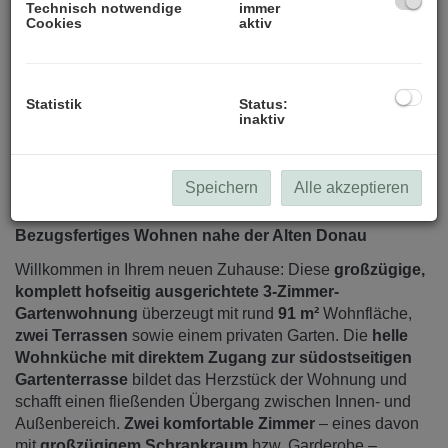
Technisch notwendige
immer
Cookies
aktiv
Statistik
Status:
inaktiv
Beschreibung
Speichern
Alle akzeptieren
Bezugsfertiges Wohnen nahe der Alten Donau
Willkommen in Ihrem neuen Zuhause: Diese
großzügige,
komplett hofseitig ausgerichtete 3-Zimmer-
Gartenwohnung
überzeugt mit rund
91 m²
Wohnfläche,
zwei Terrassen
sowie einem privaten Garten. Die
helle
Wohnküche mit direktem Zugang zur südostseitigen
Gartenterrasse
bildet das Herzstück der Wohnung und
schafft einen fließenden Übergang zwischen Innen- und
Außenbereich.
Zwei komfortable Zimmer
– eines davon
mit
großzügigem Schrankraum
bzw. Garderobe –