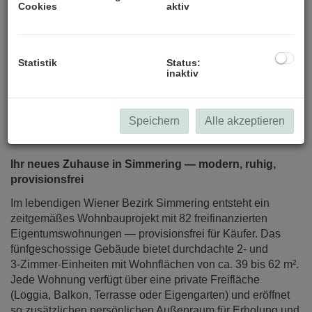
Cookies
aktiv
Statistik
Status:
inaktiv
Speichern
Alle akzeptieren
Beschreibung
Ihr neues Zuhause in Simmering — modern, ruhig,
provisionsfrei
Im lebendigen Wiener Bezirk Simmering entsteht ein
zeitgemäßes Wohnbauprojekt mit 82 freifinanzierten
Eigentumswohnungen — provisionsfrei für Käufer. Das
fünfgeschossige Gebäude bietet durchdachte 2‑ und
3‑Zimmer‑Einheiten mit Wohnflächen von ca. 39 bis 62 m².
Jede Wohnung verfügt über eine private Freifläche
(Loggia, Balkon, Terrasse oder Eigengarten) und eröffnet
so zusätzlichen persönlichen Außenraum für Erholung und