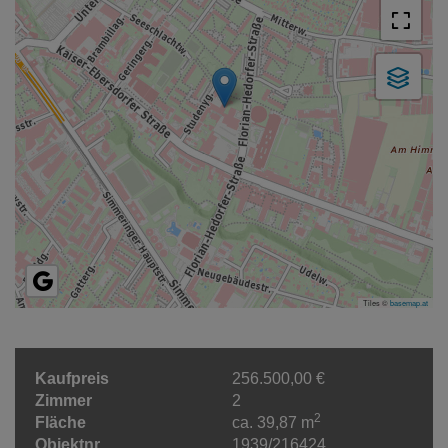
Tiles ©
basemap.at
Kaufpreis
256.500,00 €
Zimmer
2
2
Fläche
ca. 39,87 m
Objektnr.
1939/216424