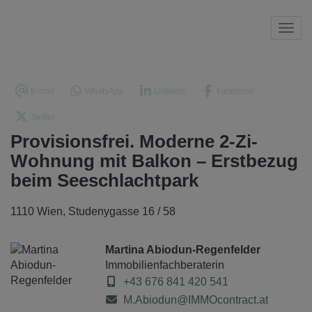
Navi
E-mail
WhatsApp
LinkedIn
Facebook
Twitter
Provisionsfrei. Moderne 2-Zi-
Wohnung mit Balkon – Erstbezug
beim Seeschlachtpark
1110 Wien
, Studenygasse 16 / 58
Martina Abiodun-Regenfelder
Immobilienfachberaterin
+43 676 841 420 541
M.Abiodun@IMMOcontract.at