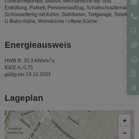
Luftwärmepumpe
Massiv
Mechanische Be- und
Entlüftung
Parkett
Personenaufzug
Schallschutzfenster
Schlüsselfertig mit Keller
Stahlbeton
Tiefgarage
Toilette
U-Bahn-Nähe
Wohnküche / offene Küche
Energieausweis
2
HWB
B, 30.3 kWh/m
a
fGEE
A, 0,75
gültig bis
19.10.2033
Lageplan
+
−