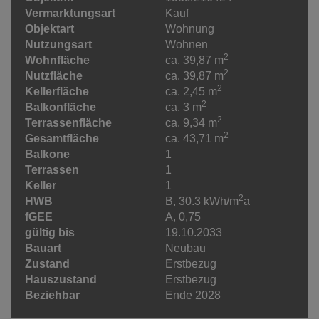
Vermarktungsart
Kauf
Objektart
Wohnung
Nutzungsart
Wohnen
2
Wohnfläche
ca. 39,87 m
2
Nutzfläche
ca. 39,87 m
2
Kellerfläche
ca. 2,45 m
2
Balkonfläche
ca. 3 m
2
Terrassenfläche
ca. 9,34 m
2
Gesamtfläche
ca. 43,71 m
Balkone
1
Terrassen
1
Keller
1
2
HWB
B, 30.3 kWh/m
a
fGEE
A, 0,75
gültig bis
19.10.2033
Bauart
Neubau
Zustand
Erstbezug
Hauszustand
Erstbezug
Beziehbar
Ende 2028