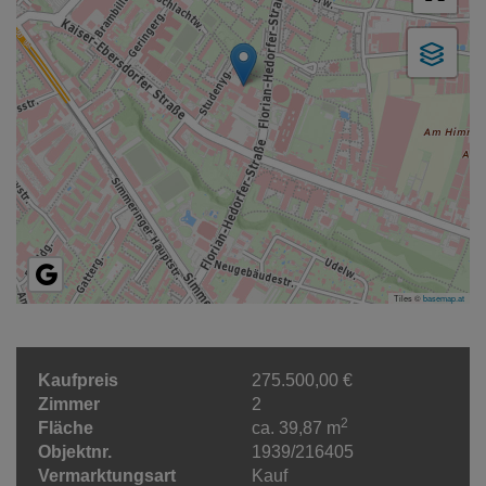
Tiles ©
basemap.at
Kaufpreis
275.500,00 €
Zimmer
2
2
Fläche
ca. 39,87 m
Objektnr.
1939/216405
Vermarktungsart
Kauf