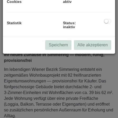
Cookies
aktiv
Statistik
Status:
inaktiv
Beschreibung
Speichern
Alle akzeptieren
Ihr neues Zuhause in Simmering — modern, ruhig,
provisionsfrei
Im lebendigen Wiener Bezirk Simmering entsteht ein
zeitgemäßes Wohnbauprojekt mit 82 freifinanzierten
Eigentumswohnungen — provisionsfrei für Käufer. Das
fünfgeschossige Gebäude bietet durchdachte 2‑ und
3‑Zimmer‑Einheiten mit Wohnflächen von ca. 39 bis 62 m².
Jede Wohnung verfügt über eine private Freifläche
(Loggia, Balkon, Terrasse oder Eigengarten) und eröffnet
so zusätzlichen persönlichen Außenraum für Erholung und
Alltag.