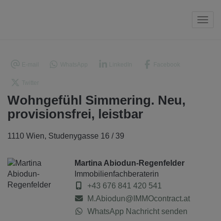
Navi
E-mail
WhatsApp
LinkedIn
Facebook
Twitter
Wohngefühl Simmering. Neu,
provisionsfrei, leistbar
1110 Wien
, Studenygasse 16 / 39
Martina Abiodun-Regenfelder
Immobilienfachberaterin
+43 676 841 420 541
M.Abiodun@IMMOcontract.at
WhatsApp Nachricht senden