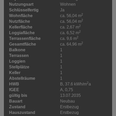
Nutzungsart
Wohnen
Schlüsselfertig
Ja
2
Wohnfläche
ca. 56,04 m
2
Nutzfläche
ca. 56,04 m
2
Kellerfläche
ca. 2,67 m
2
Loggiafläche
ca. 6,52 m
2
Terrassenfläche
ca. 9,6 m
2
Gesamtfläche
ca. 64,96 m
Balkone
1
Terrassen
1
Loggien
1
Stellplätze
1
Keller
1
Abstellräume
1
2
HWB
B, 37.6 kWh/m
a
fGEE
A, 0,75
gültig bis
13.07.2035
Bauart
Neubau
Zustand
Erstbezug
Hauszustand
Erstbezug