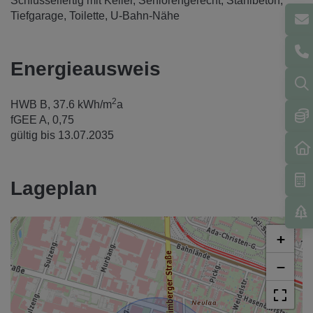
Schlüsselfertig mit Keller
Seniorengerecht
Stahlbeton
Tiefgarage
Toilette
U-Bahn-Nähe
Energieausweis
2
HWB
B, 37.6 kWh/m
a
fGEE
A, 0,75
gültig bis
13.07.2035
Lageplan
+
−