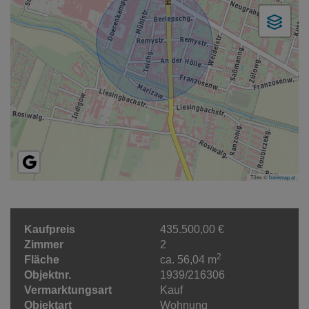
Tiles ©
basemap.at
Kaufpreis
435.500,00 €
Zimmer
2
2
Fläche
ca. 56,04 m
Objektnr.
1939/216306
Vermarktungsart
Kauf
Objektart
Wohnung