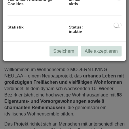
Cookies
aktiv
Statistik
Status:
inaktiv
Beschreibung
Speichern
Alle akzeptieren
Modernes Wohnen mit Freiraum und Vielfalt
Willkommen im Wohnensemble MODERN LIVING
NEULAA – einem Neubauprojekt, das
urbanes Leben mit
großzügigen Freiflächen und vielfältigen Wohnformen
verbindet. In dem dynamisch wachsenden 10. Wiener
Bezirk entsteht eine hochwertige Wohnhausanlage mit
68
Eigentums- und Vorsorgewohnungen sowie 8
charmanten Reihenhäusern
, die gemeinsam ein
idyllisches Wohnensemble bilden.
Das Projekt richtet sich an Menschen mit unterschiedlichen