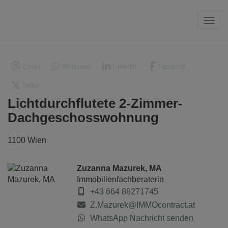
Navi
E-mail
WhatsApp
LinkedIn
Facebook
Twitter
Lichtdurchflutete 2-Zimmer-
Dachgeschosswohnung
1100 Wien
Zuzanna Mazurek, MA
Immobilienfachberaterin
+43 664 88271745
Z.Mazurek@IMMOcontract.at
WhatsApp Nachricht senden