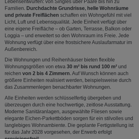
Lebensentwürfen: von Singles über Paare bis hin zu
Familien.
Durchdachte Grundrisse, helle Wohnräume
und private Freiflächen
schaffen ein Wohngefühl mit viel
Licht, Luft und Lebensqualität. Jede Einheit verfügt über
eine eigene Freifläche – ob Garten, Terrasse, Balkon oder
Loggia – und erweitert so den Wohnraum ins Freie. Jede
Wohnung verfügt über eine frostsichere Auslaufarmatur im
Außenbereich.
Die Wohnungen und Reihenhäuser bieten flexible
Wohnungsgrößen von etwa
30 m² bis rund 100 m²
und
reichen
von 2 bis 4 Zimmern
. Auf Wunsch können auch
größere Einheiten realisiert werden, beispielsweise durch
das Zusammenlegen benachbarter Wohnungen.
Alle Einheiten werden schlüsselfertig übergeben und
überzeugen durch eine hochwertige, zeitlose Ausstattung.
Moderne Sanitäranlagen, ausgewählte Fliesen sowie
elegante Eichen-Parkettböden sorgen für ein stilvolles und
langlebiges Wohnambiente. Die geplante Fertigstellung ist
für das Jahr 2028 vorgesehen, der Erwerb erfolgt
provisionsfrei!