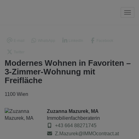
Navi
E-mail
WhatsApp
LinkedIn
Facebook
Twitter
Modernes Wohnen in Favoriten –
3-Zimmer-Wohnung mit
Freifläche
1100 Wien
Zuzanna Mazurek, MA
Immobilienfachberaterin
+43 664 88271745
Z.Mazurek@IMMOcontract.at