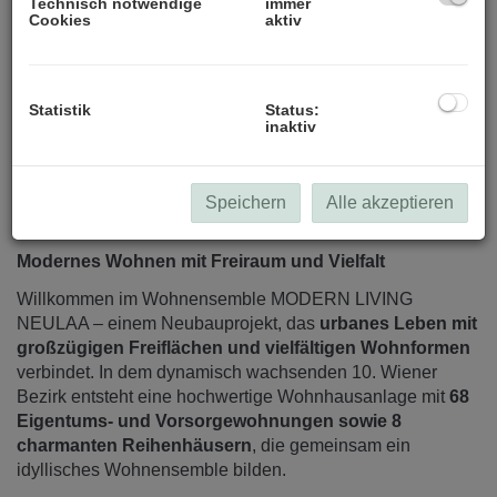
Technisch notwendige
immer
Cookies
aktiv
Statistik
Status:
inaktiv
Beschreibung
Speichern
Alle akzeptieren
Modernes Wohnen mit Freiraum und Vielfalt
Willkommen im Wohnensemble MODERN LIVING
NEULAA – einem Neubauprojekt, das
urbanes Leben mit
großzügigen Freiflächen und vielfältigen Wohnformen
verbindet. In dem dynamisch wachsenden 10. Wiener
Bezirk entsteht eine hochwertige Wohnhausanlage mit
68
Eigentums- und Vorsorgewohnungen sowie 8
charmanten Reihenhäusern
, die gemeinsam ein
idyllisches Wohnensemble bilden.