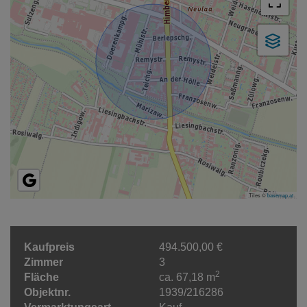
Tiles ©
basemap.at
Kaufpreis
494.500,00 €
Zimmer
3
2
Fläche
ca. 67,18 m
Objektnr.
1939/216286