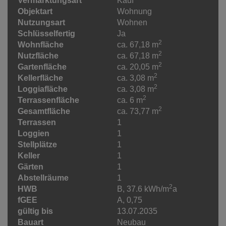
Vermarktungsart
Kauf
Objektart
Wohnung
Nutzungsart
Wohnen
Schlüsselfertig
Ja
2
Wohnfläche
ca. 67,18 m
2
Nutzfläche
ca. 67,18 m
2
Gartenfläche
ca. 20,05 m
2
Kellerfläche
ca. 3,08 m
2
Loggiafläche
ca. 3,08 m
2
Terrassenfläche
ca. 6 m
2
Gesamtfläche
ca. 73,77 m
Terrassen
1
Loggien
1
Stellplätze
1
Keller
1
Gärten
1
Abstellräume
1
2
HWB
B, 37.6 kWh/m
a
fGEE
A, 0,75
gültig bis
13.07.2035
Bauart
Neubau