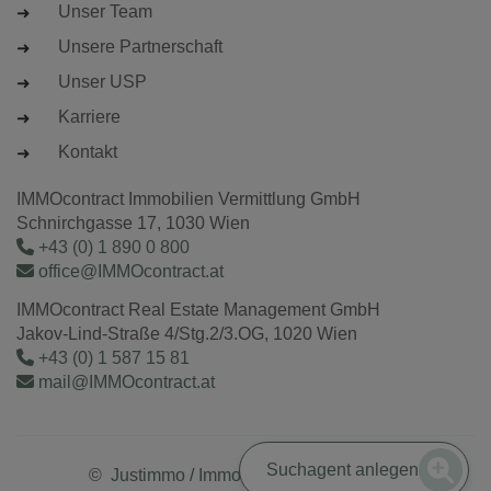
Unser Team
Unsere Partnerschaft
Unser USP
Karriere
Kontakt
IMMOcontract Immobilien Vermittlung GmbH
Schnirchgasse 17, 1030 Wien
+43 (0) 1 890 0 800
office@IMMOcontract.at
IMMOcontract Real Estate Management GmbH
Jakov-Lind-Straße 4/Stg.2/3.OG, 1020 Wien
+43 (0) 1 587 15 81
mail@IMMOcontract.at
Suchagent anlegen
©
Justimmo
/
Immobilienmaklersoftware