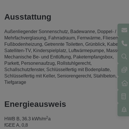
Ausstattung
Außenliegender Sonnenschutz
Badewanne
Doppel- /
Mehrfachverglasung
Fahrradraum
Fernwärme
Fliesen
Fußbodenheizung
Getrennte Toiletten
Grünblick
Kabel /
Satelliten-TV
Kinderspielplatz
Luftwärmepumpe
Massiv
Mechanische Be- und Entlüftung
Paketempfangsbox
Parkett
Personenaufzug
Rollstuhlgerecht
Schallschutzfenster
Schlüsselfertig mit Bodenplatte
Schlüsselfertig mit Keller
Seniorengerecht
Stahlbeton
Tiefgarage
Energieausweis
2
HWB
B, 36.3 kWh/m
a
fGEE
A, 0,8