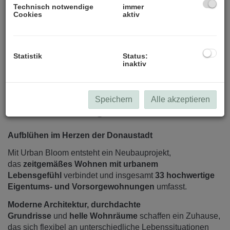
Technisch notwendige
immer
Cookies
aktiv
Statistik
Status:
inaktiv
Speichern
Alle akzeptieren
Beschreibung
Aufblühen im Herzen der Donaustadt
Mit Urban Bloom entsteht ein Neubauprojekt,
das
zeitgemäßes Wohnen mit urbanem
Lebensgefühl
verbindet und insgesamt
33 hochwertige
Eigentums- und Vorsorgewohnungen
umfasst.
Moderne Architektur, durchdachte
Grundrisse
und
helle Wohnräume
schaffen ein Zuhause,
das sich flexibel an unterschiedliche Lebenssituationen