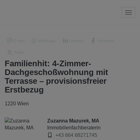
Navi
E-mail
WhatsApp
LinkedIn
Facebook
Twitter
Familienhit: 4-Zimmer-
Dachgeschoßwohnung mit
Terrasse – provisionsfreier
Erstbezug
1220 Wien
Zuzanna Mazurek, MA
Immobilienfachberaterin
+43 664 88271745