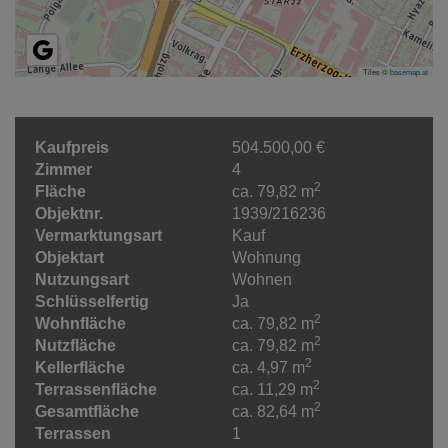
Tiles ©
basemap.at
Kaufpreis
504.500,00 €
Zimmer
4
2
Fläche
ca. 79,82 m
Objektnr.
1939/216236
Vermarktungsart
Kauf
Objektart
Wohnung
Nutzungsart
Wohnen
Schlüsselfertig
Ja
2
Wohnfläche
ca. 79,82 m
2
Nutzfläche
ca. 79,82 m
2
Kellerfläche
ca. 4,97 m
2
Terrassenfläche
ca. 11,29 m
2
Gesamtfläche
ca. 82,64 m
Terrassen
1