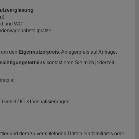
hutzverglasung
n)
Bad und WC
nderwagenabstellplätze
h um den
Eigennutzerpreis
. Anlegerpreis auf Anfrage.
sichtigungstermins
kontaktieren Sie mich jederzeit
act.at
T GmbH / IC-KI Visualisierungen
ler und dem zu vermittelnden Dritten ein familiäres oder