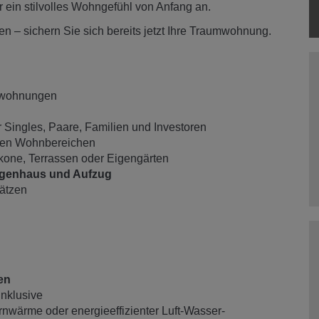
ür ein stilvolles Wohngefühl von Anfang an.
en – sichern Sie sich bereits jetzt Ihre Traumwohnung.
gewohnungen
r Singles, Paare, Familien und Investoren
ichtdurchfluteten Wohnbereichen
alkone, Terrassen oder Eigengärten
iegenhaus und Aufzug
ätzen
en
nklusive
rnwärme oder energieeffizienter Luft-Wasser-