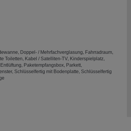
dewanne
Doppel- / Mehrfachverglasung
Fahrradraum
e Toiletten
Kabel / Satelliten-TV
Kinderspielplatz
Entlüftung
Paketempfangsbox
Parkett
enster
Schlüsselfertig mit Bodenplatte
Schlüsselfertig
ge