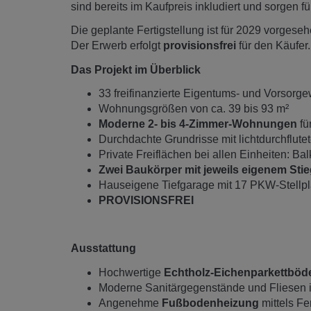
sind bereits im Kaufpreis inkludiert und sorgen f
Die geplante Fertigstellung ist für 2029 vorgeseh
Der Erwerb erfolgt
provisionsfrei
für den Käufer.
Das Projekt im Überblick
33 freifinanzierte Eigentums- und Vorsor
Wohnungsgrößen von ca. 39 bis 93 m²
Moderne 2- bis 4-Zimmer-Wohnungen
fü
Durchdachte Grundrisse mit l
Private Freiflächen bei allen Einheiten: B
Zwei Baukörper mit jeweils eigenem St
Hauseigene Tiefgarage mit 17 PKW-Stellpl
PROVISIONSFREI
Ausstattung
Hochwertige
Echtholz-Eichenparkettböd
Moderne Sanitärgegenstände und Fliesen i
Angenehme
Fußbodenheizung
mittels Fe