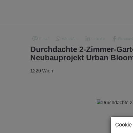
E-mail
WhatsApp
LinkedIn
Faceboo
Durchdachte 2-Zimmer-Gart
Neubauprojekt Urban Bloo
1220 Wien
Cookie 