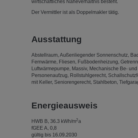
wirtschaftliches Naheverhältnis besteht.
Der Vermittler ist als Doppelmakler tätig.
Ausstattung
Abstellraum
Außenliegender Sonnenschutz
Ba
Fernwärme
Fliesen
Fußbodenheizung
Getrennt
Luftwärmepumpe
Massiv
Mechanische Be- und 
Personenaufzug
Rollstuhlgerecht
Schallschutzf
mit Keller
Seniorengerecht
Stahlbeton
Tiefgara
Energieausweis
2
HWB
B, 36.3 kWh/m
a
fGEE
A, 0,8
gültig bis
16.09.2030