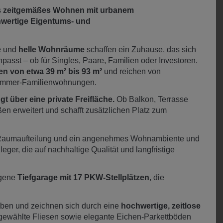
s
zeitgemäßes Wohnen mit urbanem
wertige Eigentums- und
e
und
helle Wohnräume
schaffen ein Zuhause, das sich
npasst – ob für Singles, Paare, Familien oder Investoren.
 von etwa 39 m² bis 93 m²
und reichen von
Zimmer-Familienwohnungen.
 über eine private Freifläche.
Ob Balkon, Terrasse
n erweitert und schafft zusätzlichen Platz zum
te Raumaufteilung und ein angenehmes Wohnambiente und
leger, die auf nachhaltige Qualität und langfristige
igene
Tiefgarage mit 17 PKW-Stellplätzen
, die
ben und zeichnen sich durch eine
hochwertige, zeitlose
gewählte Fliesen sowie elegante Eichen-Parkettböden