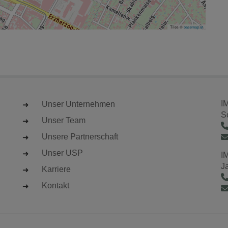
Tiles ©
basemap.at
I
Unser Unternehmen
S
Unser Team
Unsere Partnerschaft
Unser USP
I
J
Karriere
Kontakt