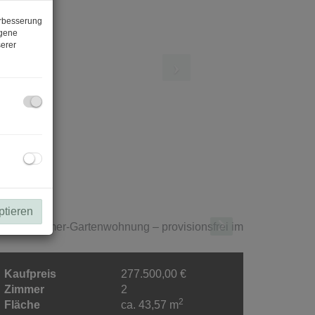
erbesserung
ogene
erer
ptieren
Kaufpreis
277.500,00 €
Zimmer
2
2
Fläche
ca. 43,57 m