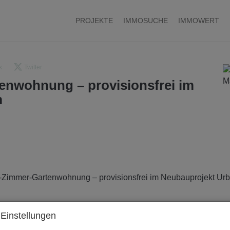
PROJEKTE
IMMOSUCHE
IMMOWERT
k
Twitter
enwohnung – provisionsfrei im
m
Einstellungen