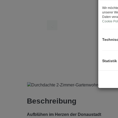
Wir möchte
unserer We
Daten vera
Cookie Pol
Technis
Statistik
Beschreibung
Aufblühen im Herzen der Donaustadt