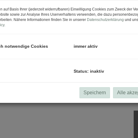
n auf Basis Ihrer (jederzeit widerrufbaren) Einwilligung Cookies zum Zweck der V
bsite sowie zur Analyse Ihres Userverhaltens verwenden, die dazu personenbez
rbeiten. Nähere Informationen finden Sie in unserer
Datenschutzerklärung
und uns
icy
.
ch notwendige Cookies
immer aktiv
Status: inaktiv
Speichern
Alle akze