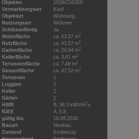
Objektnr.
1939/216209
Vermarktungsart
Kauf
Objektart
Wohnung
Nutzungsart
Wohnen
Schlüsselfertig
Ja
2
Wohnfläche
ca. 43,57 m
2
Nutzfläche
ca. 43,57 m
2
Gartenfläche
ca. 20,84 m
2
Kellerfläche
ca. 3,81 m
2
Terrassenfläche
ca. 7,48 m
2
Gesamtfläche
ca. 47,52 m
Terrassen
1
Loggien
1
Keller
1
Gärten
1
2
HWB
B, 36.3 kWh/m
a
fGEE
A, 0,8
gültig bis
16.09.2030
Bauart
Neubau
Zustand
Erstbezug
Hauszustand
Erstbezug