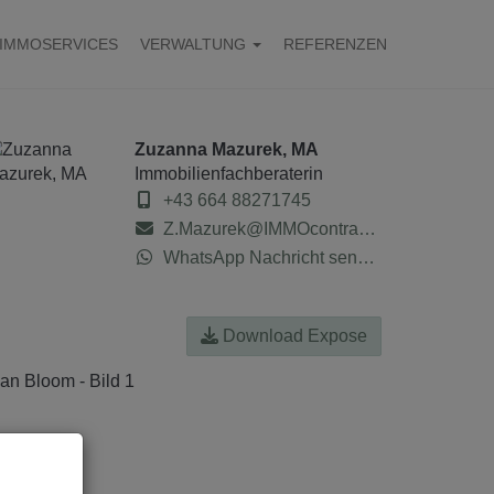
IMMOSERVICES
VERWALTUNG
REFERENZEN
Zuzanna Mazurek, MA
Immobilienfachberaterin
+43 664 88271745
Z.Mazurek@IMMOcontract.at
WhatsApp Nachricht senden
Download Expose