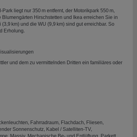
l-Park liegt nur 350 m entfernt, der Motorikpark 550 m,
e Blumengärten Hirschstetten und Ikea erreichen Sie in
(3,9 km) und die WU (9,9 km) sind gut erreichbar. So
nd Erholung.
Visualisierungen
ler und dem zu vermittelnden Dritten ein familiäres oder
kenleuchten
Fahrradraum
Flachdach
Fliesen
gender Sonnenschutz
Kabel / Satelliten-TV
mpe
Massiv
Mechanische Be- und Entlüftung
Parkett