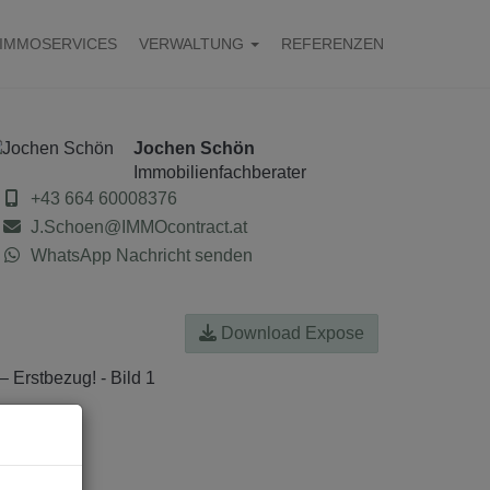
IMMOSERVICES
VERWALTUNG
REFERENZEN
Jochen Schön
Immobilienfachberater
+43 664 60008376
J.Schoen@IMMOcontract.at
WhatsApp Nachricht senden
Download Expose