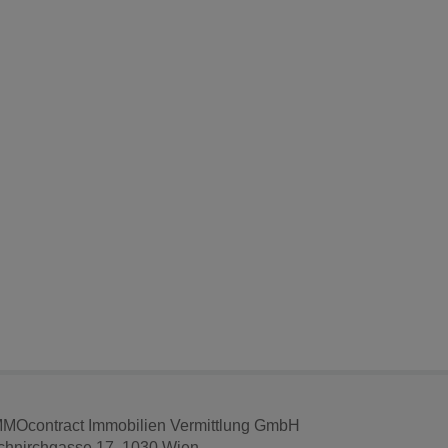
MMOcontract Immobilien Vermittlung GmbH
chnirchgasse 17, 1030 Wien