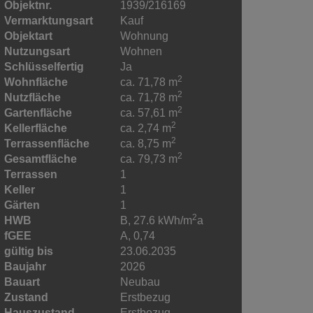
Objektnr.
1939/216169
Vermarktungsart
Kauf
Objektart
Wohnung
Nutzungsart
Wohnen
Schlüsselfertig
Ja
2
Wohnfläche
ca. 71,78 m
2
Nutzfläche
ca. 71,78 m
2
Gartenfläche
ca. 57,61 m
2
Kellerfläche
ca. 2,74 m
2
Terrassenfläche
ca. 8,75 m
2
Gesamtfläche
ca. 79,73 m
Terrassen
1
Keller
1
Gärten
1
2
HWB
B, 27.6 kWh/m
a
fGEE
A, 0,74
gültig bis
23.06.2035
Baujahr
2026
Bauart
Neubau
Zustand
Erstbezug
Hauszustand
Erstbezug