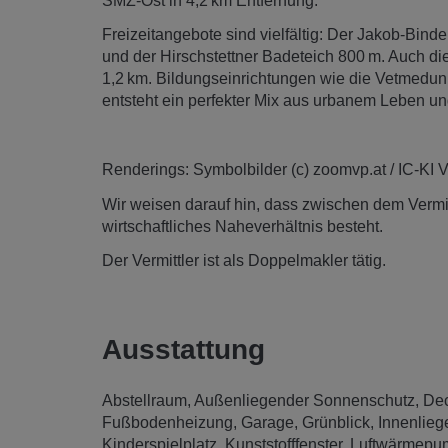
SMZ-Ost in 4,2 km Entfernung.
Freizeitangebote sind vielfältig: Der Jakob-Binde
und der Hirschstettner Badeteich 800 m. Auch di
1,2 km. Bildungseinrichtungen wie die Vetmeduni 
entsteht ein perfekter Mix aus urbanem Leben u
Renderings: Symbolbilder (c) zoomvp.at / IC-KI 
Wir weisen darauf hin, dass zwischen dem Vermitt
wirtschaftliches Naheverhältnis besteht.
Der Vermittler ist als Doppelmakler tätig.
Ausstattung
Abstellraum
Außenliegender Sonnenschutz
Dec
Fußbodenheizung
Garage
Grünblick
Innenlie
Kinderspielplatz
Kunststofffenster
Luftwärmepu