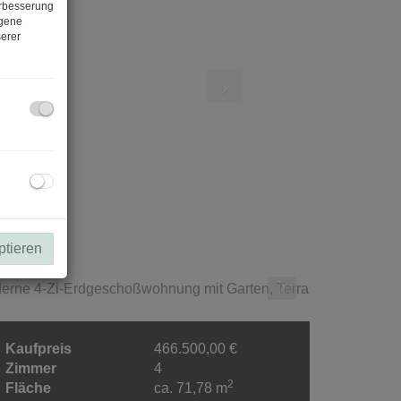
erbesserung
ogene
erer
ptieren
Kaufpreis
466.500,00 €
Zimmer
4
2
Fläche
ca. 71,78 m