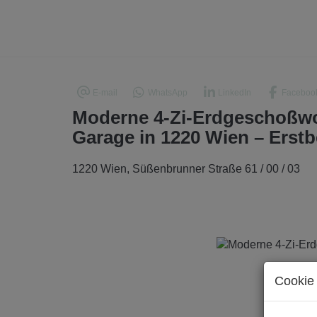
E-mail
WhatsApp
LinkedIn
Faceboo
Moderne 4-Zi-Erdgeschoßwo
Garage in 1220 Wien – Erst
1220 Wien
, Süßenbrunner Straße 61 / 00 / 03
Cookie 