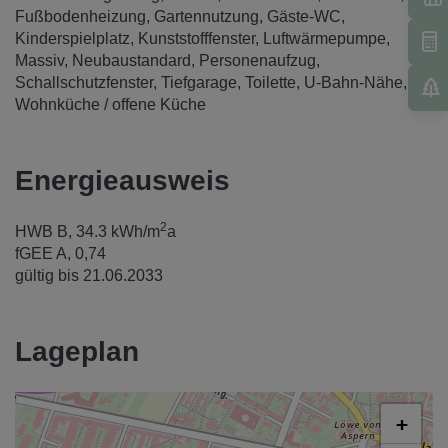
Fußbodenheizung
Gartennutzung
Gäste-WC
Kinderspielplatz
Kunststofffenster
Luftwärmepumpe
Massiv
Neubaustandard
Personenaufzug
Schallschutzfenster
Tiefgarage
Toilette
U-Bahn-Nähe
Wohnküche / offene Küche
Energieausweis
2
HWB
B, 34.3 kWh/m
a
fGEE
A, 0,74
gültig bis
21.06.2033
Lageplan
+