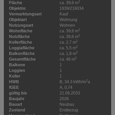
2
Fläche
ca. 39,6 m
Objektnr.
1939/216034
Vermarktungsart
Kauf
Objektart
Wohnung
Nutzungsart
Wohnen
2
Wohnfläche
ca. 39,6 m
2
Nutzfläche
ca. 39,6 m
2
Kellerfläche
ca. 2,7 m
2
Loggiafläche
ca. 5,5 m
2
Balkonfläche
ca. 1,8 m
2
Gesamtfläche
ca. 46 m
Balkone
1
Loggien
1
Keller
1
2
HWB
B, 34.3 kWh/m
a
fGEE
A, 0,74
gültig bis
21.06.2033
Baujahr
2026
Bauart
Neubau
Zustand
Erstbezug