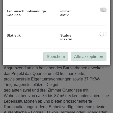
Technisch notwendige
immer
Cookies
aktiv
Statistik
Status:
inaktiv
Beschreibung
Speichern
Alle akzeptieren
Ihr Zuhause zwischen Stadt und Natur
Angrenzend an ein bestehendes Bauvorhaben erweitert
das Projekt das Quartier um 80 freifinanzierte,
provisionsfreie Eigentumswohnungen sowie 37 PKW-
Tiefgaragenstellplätze. Die gut
geplanten zwei und drei Zimmer Grundrisse mit
Wohnflächen von ca. 34 bis 87 m² decken unterschiedliche
Lebenssituationen ab und bieten praxisorientierte
Raumaufteilungen. Jede Einheit verfügt über eine private
Außenfläche – Loggia, Balkon, Terrasse oder Eigengarten