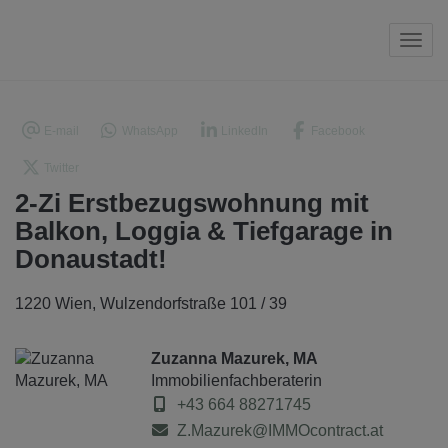
Navi
E-mail
WhatsApp
LinkedIn
Facebook
Twitter
2-Zi Erstbezugswohnung mit
Balkon, Loggia & Tiefgarage in
Donaustadt!
1220 Wien
, Wulzendorfstraße 101 / 39
Zuzanna Mazurek, MA
Immobilienfachberaterin
+43 664 88271745
Z.Mazurek@IMMOcontract.at