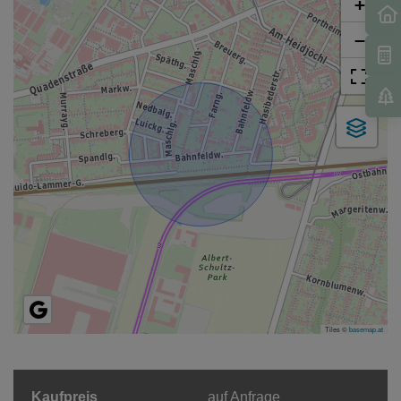
+
−
Tiles ©
basemap.at
Kaufpreis
auf Anfrage