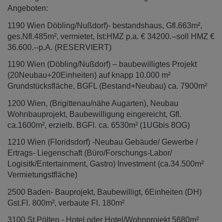
Angeboten:
1190 Wien Döbling/Nußdorf)- bestandshaus, Gfl.663m²,
ges.Nfl.485m², vermietet, Ist:HMZ p.a. € 34200.--soll HMZ €
36.600.--p.A. (RESERVIERT)
1190 Wien (Döbling/Nußdorf) – baubewilligtes Projekt
(20Neubau+20Einheiten) auf knapp 10.000 m²
Grundstücksfläche, BGFL (Bestand+Neubau) ca. 7900m²
1200 Wien, (Brigittenau/nähe Augarten), Neubau
Wohnbauprojekt, Baubewilligung eingereicht, Gfl.
ca.1600m², erzielb. BGFl. ca. 6530m² (1UGbis 8OG)
1210 Wien (Floridsdorf) -Neubau Gebäude/ Gewerbe /
Ertrags- Liegenschaft (Büro/Forschungs-Labor/
Logisitk/Entertainment, Gastro) Investment (ca.34.500m²
Vermietungstfläche)
2500 Baden- Bauprojekt, Baubewilligt, 6Einheiten (DH)
Gst.Fl. 800m², verbaute Fl. 180m²
3100 St.Pölten - Hotel oder Hotel/Wohnprojekt 5680m²