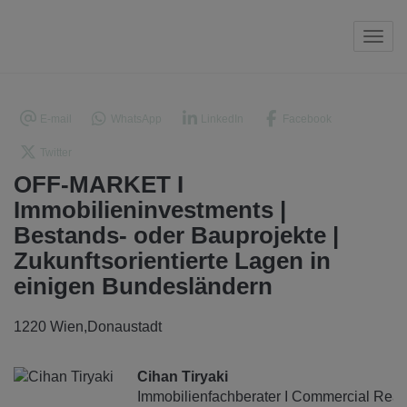
Navi
E-mail
WhatsApp
LinkedIn
Facebook
Twitter
OFF-MARKET I
Immobilieninvestments |
Bestands- oder Bauprojekte |
Zukunftsorientierte Lagen in
einigen Bundesländern
1220 Wien,Donaustadt
Cihan Tiryaki
Immobilienfachberater I Commercial Real