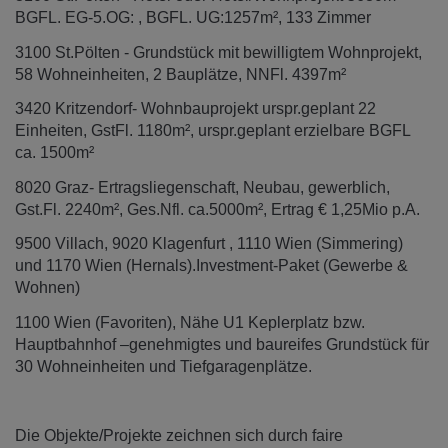
BGFL. EG-5.OG: , BGFL. UG:1257m², 133 Zimmer
3100 St.Pölten - Grundstück mit bewilligtem Wohnprojekt,
58 Wohneinheiten, 2 Bauplätze, NNFl. 4397m²
3420 Kritzendorf- Wohnbauprojekt urspr.geplant 22
Einheiten, GstFl. 1180m², urspr.geplant erzielbare BGFL
ca. 1500m²
8020 Graz- Ertragsliegenschaft, Neubau, gewerblich,
Gst.Fl. 2240m², Ges.Nfl. ca.5000m², Ertrag € 1,25Mio p.A.
9500 Villach, 9020 Klagenfurt , 1110 Wien (Simmering)
und 1170 Wien (Hernals).Investment-Paket (Gewerbe &
Wohnen)
1100 Wien (Favoriten), Nähe U1 Keplerplatz bzw.
Hauptbahnhof –genehmigtes und baureifes Grundstück für
30 Wohneinheiten und Tiefgaragenplätze.
Die Objekte/Projekte zeichnen sich durch faire