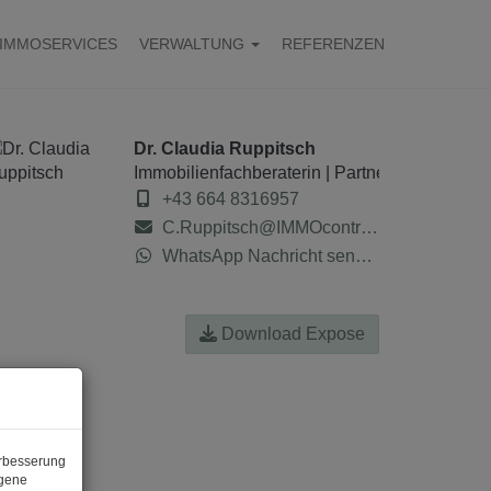
IMMOSERVICES
VERWALTUNG
REFERENZEN
Dr. Claudia Ruppitsch
Immobilienfachberaterin | Partnerin der IMMO
+43 664 8316957
C.Ruppitsch@IMMOcontract.at
WhatsApp Nachricht senden
Download Expose
erbesserung
ogene