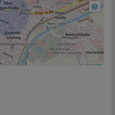
Tiles ©
basemap.at