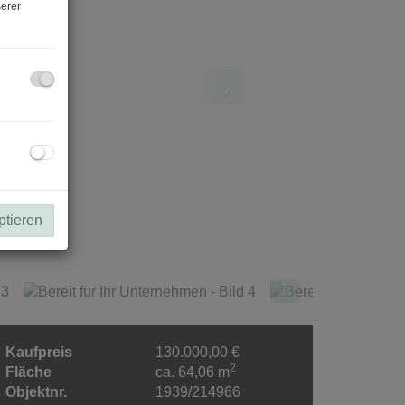
erer
ptieren
Kaufpreis
130.000,00 €
2
Fläche
ca. 64,06 m
Objektnr.
1939/214966