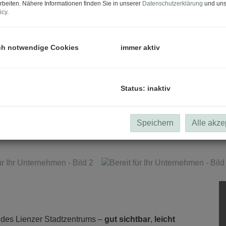
rbeiten. Nähere Informationen finden Sie in unserer
Datenschutzerklärung
und uns
icy
.
ch notwendige Cookies
immer aktiv
Status: inaktiv
Speichern
Alle akze
 des Lienzer Stadtzentrums –
gut sichtbar
,
leicht