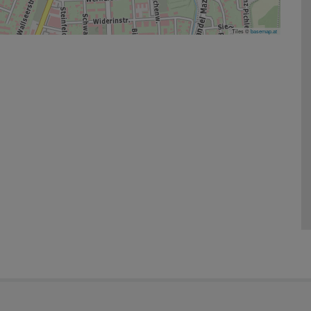
Tiles ©
basemap.at