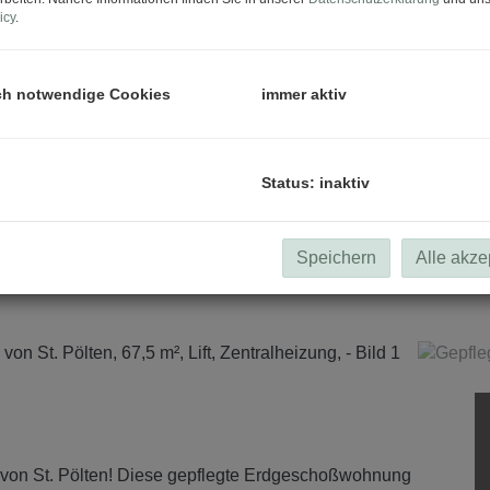
icy
.
ch notwendige Cookies
immer aktiv
Status: inaktiv
Speichern
Alle akze
von St. Pölten! Diese gepflegte Erdgeschoßwohnung