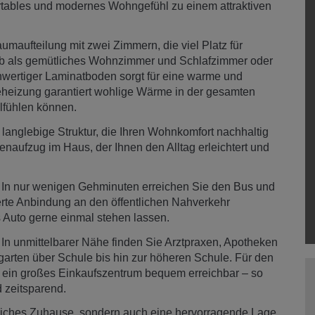
ortables und modernes Wohngefühl zu einem attraktiven
maufteilung mit zwei Zimmern, die viel Platz für
 ob als gemütliches Wohnzimmer und Schlafzimmer oder
wertiger Laminatboden sorgt für eine warme und
heizung garantiert wohlige Wärme in der gesamten
lfühlen können.
langlebige Struktur, die Ihren Wohnkomfort nachhaltig
nenaufzug im Haus, der Ihnen den Alltag erleichtert und
In nur wenigen Gehminuten erreichen Sie den Bus und
rte Anbindung an den öffentlichen Nahverkehr
das Auto gerne einmal stehen lassen.
. In unmittelbarer Nähe finden Sie Arztpraxen, Apotheken
arten über Schule bis hin zur höheren Schule. Für den
d ein großes Einkaufszentrum bequem erreichbar – so
d zeitsparend.
gliches Zuhause, sondern auch eine hervorragende Lage