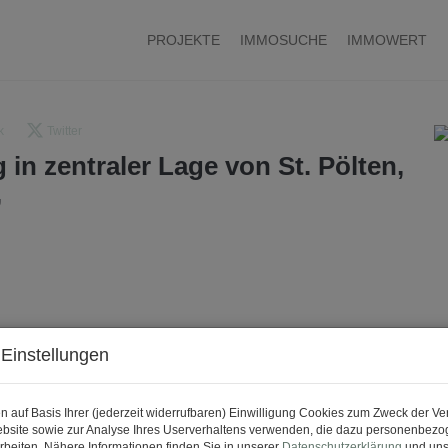
PROJEKTE
IMMOSUCHE
IMMOWERT
k
Twitter
in zentraler Lage von St. Pölten,
,
Einstellungen
n auf Basis Ihrer (jederzeit widerrufbaren) Einwilligung Cookies zum Zweck der V
bsite sowie zur Analyse Ihres Userverhaltens verwenden, die dazu personenbez
rbeiten. Nähere Informationen finden Sie in unserer
Datenschutzerklärung
und uns