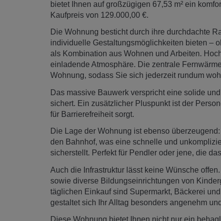
bietet Ihnen auf großzügigen 67,53 m² ein komf
Kaufpreis von 129.000,00 €.
Die Wohnung besticht durch ihre durchdachte Rau
individuelle Gestaltungsmöglichkeiten bieten –
als Kombination aus Wohnen und Arbeiten. Hoch
einladende Atmosphäre. Die zentrale Fernwärme
Wohnung, sodass Sie sich jederzeit rundum woh
Das massive Bauwerk verspricht eine solide und 
sichert. Ein zusätzlicher Pluspunkt ist der Perso
für Barrierefreiheit sorgt.
Die Lage der Wohnung ist ebenso überzeugend: 
den Bahnhof, was eine schnelle und unkomplizie
sicherstellt. Perfekt für Pendler oder jene, die 
Auch die Infrastruktur lässt keine Wünsche offen
sowie diverse Bildungseinrichtungen von Kinderg
täglichen Einkauf sind Supermarkt, Bäckerei un
gestaltet sich Ihr Alltag besonders angenehm un
Diese Wohnung bietet Ihnen nicht nur ein beha