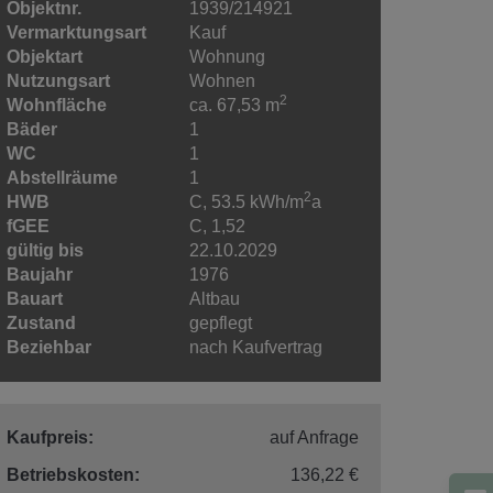
Objektnr.
1939/214921
Vermarktungsart
Kauf
Objektart
Wohnung
Nutzungsart
Wohnen
2
Wohnfläche
ca. 67,53 m
Bäder
1
WC
1
Abstellräume
1
2
HWB
C, 53.5 kWh/m
a
fGEE
C, 1,52
gültig bis
22.10.2029
Baujahr
1976
Bauart
Altbau
Zustand
gepflegt
Beziehbar
nach Kaufvertrag
Kaufpreis:
auf Anfrage
Betriebskosten:
136,22 €