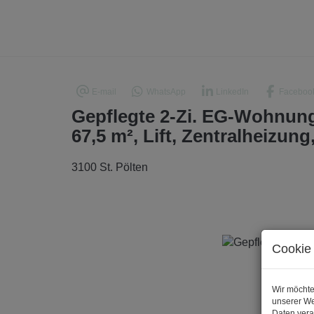
E-mail
WhatsApp
LinkedIn
Faceboo
Gepflegte 2-Zi. EG-Wohnung 
67,5 m², Lift, Zentralheizung
3100 St. Pölten
Cookie 
Wir möchte
unserer We
Daten vera