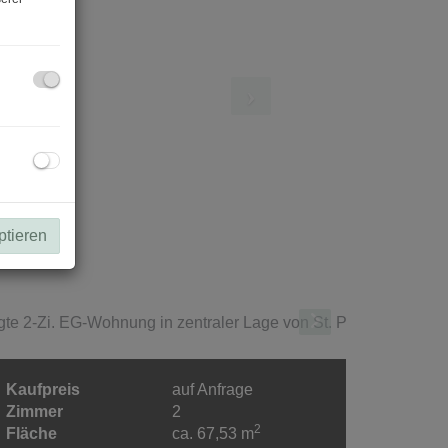
ptieren
Kaufpreis
auf Anfrage
Zimmer
2
2
Fläche
ca. 67,53 m