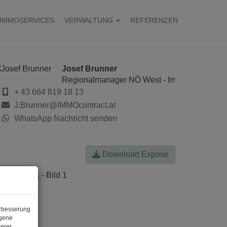
IMMOSERVICES
VERWALTUNG
REFERENZEN
Josef Brunner
Regionalmanager NÖ West - Immobilienmakl
+ 43 664 819 18 13
J.Brunner@IMMOcontract.at
WhatsApp Nachricht senden
Download Expose
erbesserung
ogene
erer