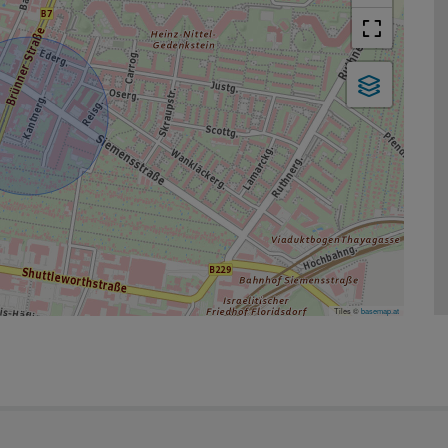
Tiles ©
basemap.at