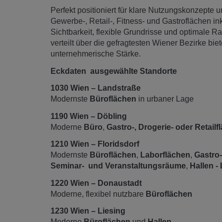
Perfekt positioniert für klare Nutzungskonzepte u
Gewerbe-, Retail-, Fitness- und Gastroflächen i
Sichtbarkeit, flexible Grundrisse und optimale 
verteilt über die gefragtesten Wiener Bezirke bi
unternehmerische Stärke.
Eckdaten ausgewählte Standorte
1030 Wien – Landstraße
Modernste
Büroflächen
in urbaner Lage
1190 Wien – Döbling
Moderne
Büro
,
Gastro-, Drogerie- oder Retailf
1210 Wien – Floridsdorf
Modernste
Büroflächen
,
Laborflächen
,
Gastro
Seminar- und Veranstaltungsräume
,
Hallen -
1220 Wien – Donaustadt
Moderne, flexibel nutzbare
Büroflächen
1230 Wien – Liesing
Moderne
Büroflächen
und
Hallen