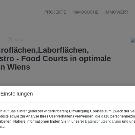
PROJEKTE
IMMOSUCHE
IMMOWERT
k
Twitter
roflächen,Laborflächen,
stro - Food Courts in optimale
en Wiens
Einstellungen
n auf Basis Ihrer (jederzeit widerrufbaren) Einwilligung Cookies zum Zweck der V
bsite sowie zur Analyse Ihres Userverhaltens verwenden, die dazu personenbez
rbeiten. Nähere Informationen finden Sie in unserer
Datenschutzerklärung
und uns
icy
.