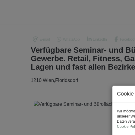
E-mail
WhatsApp
LinkedIn
Faceboo
Verfügbare Seminar- und Bü
Gewerbe. Retail, Fitness, Ga
Lagen und fast allen Bezirk
1210 Wien,Floridsdorf
Cookie 
Wir möchte
unserer We
Daten vera
Cookie Pol