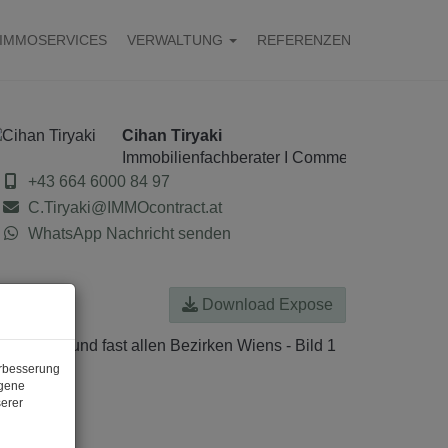
IMMOSERVICES
VERWALTUNG
REFERENZEN
Cihan Tiryaki
Immobilienfachberater I Commercial Real Est
+43 664 6000 84 97
C.Tiryaki@IMMOcontract.at
WhatsApp Nachricht senden
Download Expose
erbesserung
ogene
erer