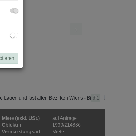
ptieren
Miete (exkl. USt.)
auf Anfrage
Objektnr.
1939/214886
Vermarktungsart
Miete