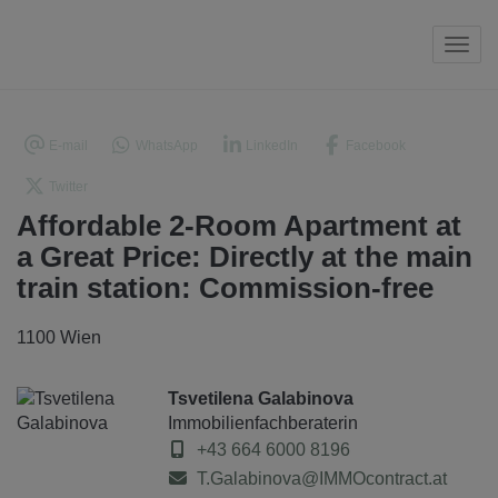
Navi
E-mail
WhatsApp
LinkedIn
Facebook
Twitter
Affordable 2-Room Apartment at
a Great Price: Directly at the main
train station: Commission-free
1100 Wien
Tsvetilena Galabinova
Immobilienfachberaterin
+43 664 6000 8196
T.Galabinova@IMMOcontract.at