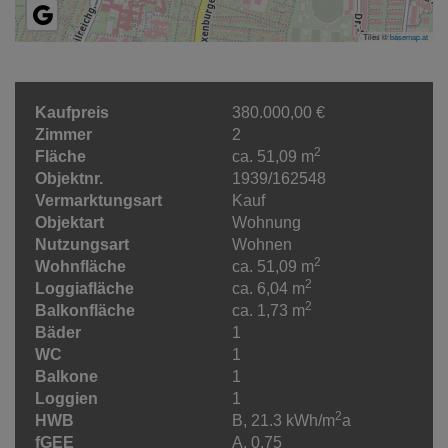
Tiles ©
basemap.at
Kaufpreis
380.000,00 €
Zimmer
2
2
Fläche
ca. 51,09 m
Objektnr.
1939/162548
Vermarktungsart
Kauf
Objektart
Wohnung
Nutzungsart
Wohnen
2
Wohnfläche
ca. 51,09 m
2
Loggiafläche
ca. 6,04 m
2
Balkonfläche
ca. 1,73 m
Bäder
1
WC
1
Balkone
1
Loggien
1
2
HWB
B, 21.3 kWh/m
a
fGEE
A, 0,75