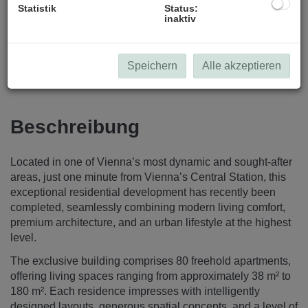
Statistik
Status:
inaktiv
Speichern
Alle akzeptieren
Beschreibung
Located in one of Vienna’s most dynamic and sought-after
areas, just one minute from Vienna’s Central Station, this
exceptional residential development has recently been
completed, seamlessly combining modern living comfort,
premium architecture, and an urban lifestyle at the highest
level.
The exclusive building comprises 80 freehold apartments,
offering living spaces ranging from approximately 38 m² to
180 m². Each residence impresses with intelligently
designed layouts, generous spatial concepts, and a level of