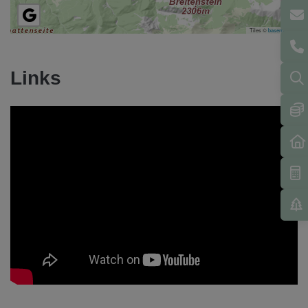
Tiles ©
basemap.at
Links