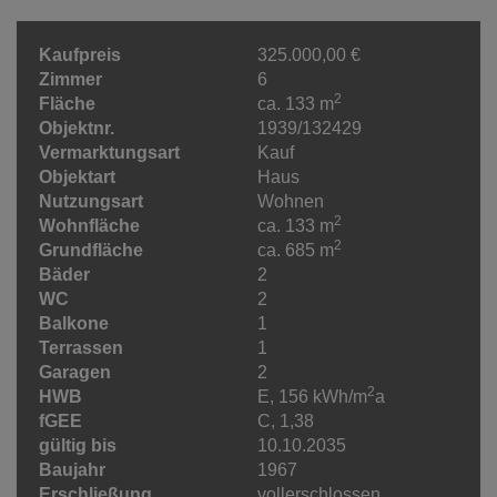
Kaufpreis
325.000,00 €
Zimmer
6
2
Fläche
ca. 133 m
Objektnr.
1939/132429
Vermarktungsart
Kauf
Objektart
Haus
Nutzungsart
Wohnen
2
Wohnfläche
ca. 133 m
2
Grundfläche
ca. 685 m
Bäder
2
WC
2
Balkone
1
Terrassen
1
Garagen
2
2
HWB
E, 156 kWh/m
a
fGEE
C, 1,38
gültig bis
10.10.2035
Baujahr
1967
Erschließung
vollerschlossen