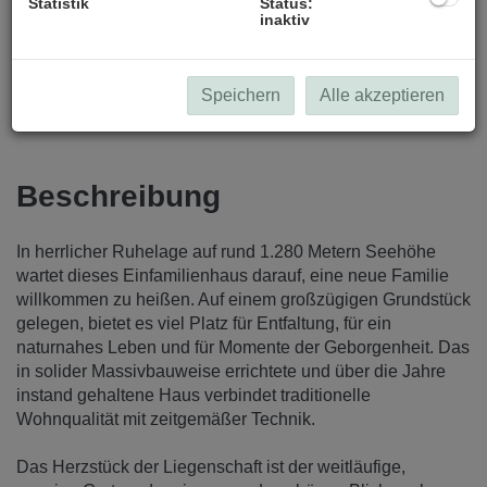
Statistik
Status:
inaktiv
Ihr Platz an der Sonne
Speichern
Alle akzeptieren
Beschreibung
In herrlicher Ruhelage auf rund 1.280 Metern Seehöhe
wartet dieses Einfamilienhaus darauf, eine neue Familie
willkommen zu heißen. Auf einem großzügigen Grundstück
gelegen, bietet es viel Platz für Entfaltung, für ein
naturnahes Leben und für Momente der Geborgenheit. Das
in solider Massivbauweise errichtete und über die Jahre
instand gehaltene Haus verbindet traditionelle
Wohnqualität mit zeitgemäßer Technik.
Das Herzstück der Liegenschaft ist der weitläufige,