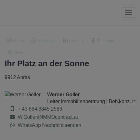
Navi
E-mail
WhatsApp
LinkedIn
Facebook
Twitter
Ihr Platz an der Sonne
9912 Anras
Werner Goller
Leiter Immobilienberatung | Beh.konz. Im
+ 43 664 8845 2583
W.Goller@IMMOcontract.at
WhatsApp Nachricht senden