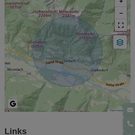
+
−
Tiles ©
basemap.at
Links