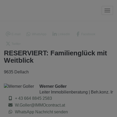
Navi
E-mail
WhatsApp
LinkedIn
Facebook
Twitter
RESERVIERT: Familienglück mit
Weitblick
9635 Dellach
Werner Goller
Leiter Immobilienberatung | Beh.konz. Im
+ 43 664 8845 2583
W.Goller@IMMOcontract.at
WhatsApp Nachricht senden