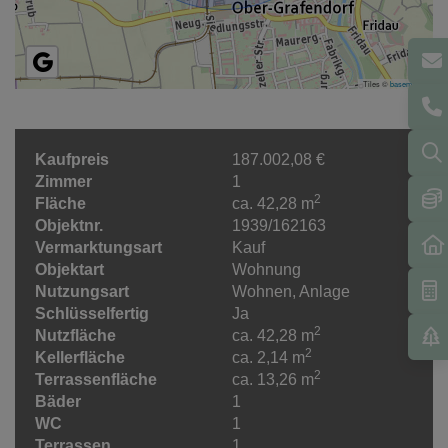
Tiles ©
basemap.at
Kaufpreis
187.002,08 €
Zimmer
1
2
Fläche
ca. 42,28 m
Objektnr.
1939/162163
Vermarktungsart
Kauf
Objektart
Wohnung
Nutzungsart
Wohnen
Anlage
Schlüsselfertig
Ja
2
Nutzfläche
ca. 42,28 m
2
Kellerfläche
ca. 2,14 m
2
Terrassenfläche
ca. 13,26 m
Bäder
1
WC
1
Terrassen
1