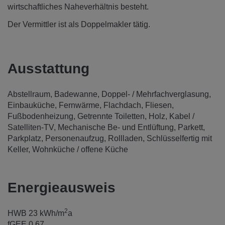
wirtschaftliches Naheverhältnis besteht.
Der Vermittler ist als Doppelmakler tätig.
Ausstattung
Abstellraum
Badewanne
Doppel- / Mehrfachverglasung
Einbauküche
Fernwärme
Flachdach
Fliesen
Fußbodenheizung
Getrennte Toiletten
Holz
Kabel /
Satelliten-TV
Mechanische Be- und Entlüftung
Parkett
Parkplatz
Personenaufzug
Rollladen
Schlüsselfertig mit
Keller
Wohnküche / offene Küche
Energieausweis
2
HWB
23 kWh/m
a
fGEE
0,67