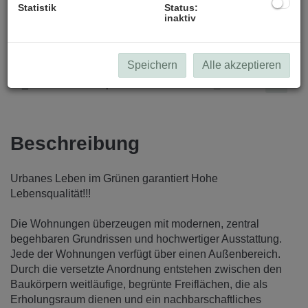
Statistik
Status:
inaktiv
_DSC010372 Kopie
Speichern
Alle akzeptieren
Beschreibung
Urbanes Leben im Grünen garantiert Hohe
Lebensqualität!!!
Die Wohnungen überzeugen mit modernen, zentral
begehbaren Grundrissen und hochwertiger Ausstattung.
Jede der Wohnungen verfügt über einen Außenbereich.
Durch die versetzte Anordnung entstehen zwischen den
Baukörpern weitläufige, begrünte Freiflächen, die als
Erholungsraum dienen und ein nachbarschaftliches