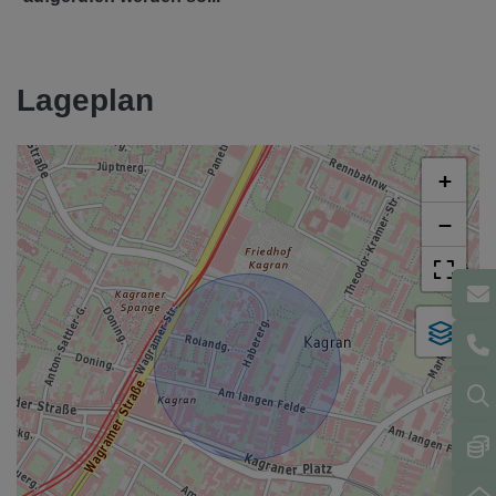
Lageplan
+
−