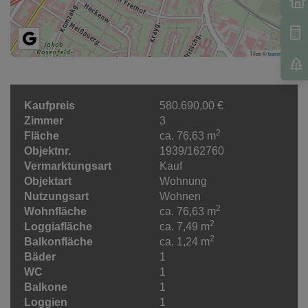
Tiles ©
basemap.at
Kaufpreis
580.690,00 €
Zimmer
3
2
Fläche
ca. 76,63 m
Objektnr.
1939/162760
Vermarktungsart
Kauf
Objektart
Wohnung
Nutzungsart
Wohnen
2
Wohnfläche
ca. 76,63 m
2
Loggiafläche
ca. 7,49 m
2
Balkonfläche
ca. 1,24 m
Bäder
1
WC
1
Balkone
1
Loggien
1