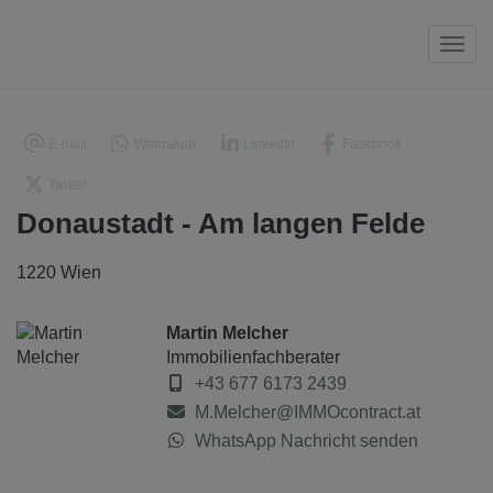
Navi
E-mail
WhatsApp
LinkedIn
Facebook
Twitter
Donaustadt - Am langen Felde
1220 Wien
Martin Melcher
Immobilienfachberater
+43 677 6173 2439
M.Melcher@IMMOcontract.at
WhatsApp Nachricht senden