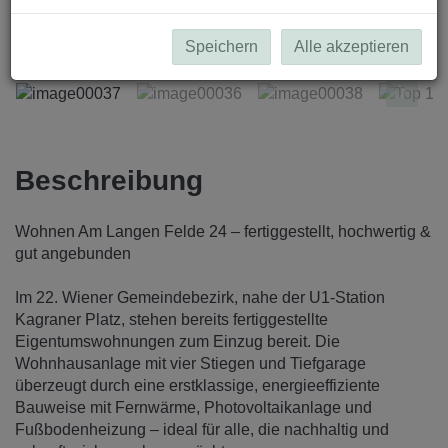
image00037
Speichern
Alle akzeptieren
Beschreibung
Wohnen Am Langen Felde 24 – fertiggestellt, hochwertig &
gut angebunden
Im 22. Wiener Gemeindebezirk, nahe der U1-Station
Kagraner Platz, stehen bereits fertiggestellte
Eigentumswohnungen zum Einzug bereit. Die
Wohnhausanlage mit vier Stiegen und Tiefgarage
überzeugt durch eine erstklassige, energieeffiziente
Bauweise mit Fernwärme, Photovoltaikanlage und
Fußbodenheizung – ideal für alle, die nachhaltig und