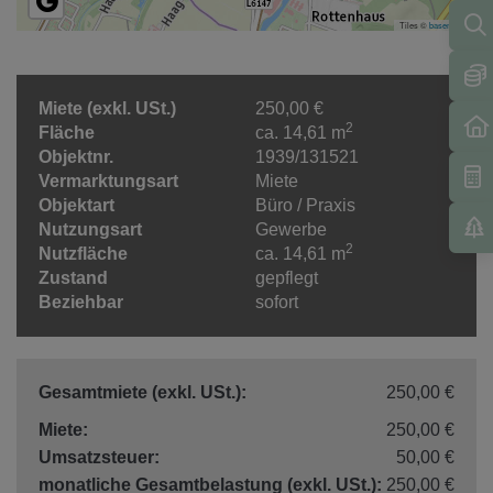
Tiles ©
basemap.at
Miete (exkl. USt.)
250,00 €
2
Fläche
ca. 14,61 m
Objektnr.
1939/131521
Vermarktungsart
Miete
Objektart
Büro / Praxis
Nutzungsart
Gewerbe
2
Nutzfläche
ca. 14,61 m
Zustand
gepflegt
Beziehbar
sofort
Gesamtmiete (exkl. USt.):
250,00 €
Miete:
250,00 €
Umsatzsteuer:
50,00 €
monatliche Gesamtbelastung (exkl. USt.):
250,00 €