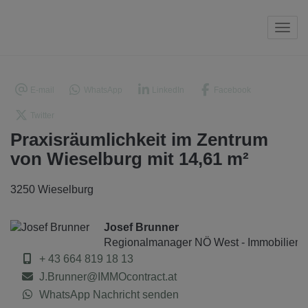
Navi
E-mail
WhatsApp
LinkedIn
Facebook
Twitter
Praxisräumlichkeit im Zentrum
von Wieselburg mit 14,61 m²
3250 Wieselburg
Josef Brunner
Regionalmanager NÖ West - Immobilienm
+ 43 664 819 18 13
J.Brunner@IMMOcontract.at
WhatsApp Nachricht senden