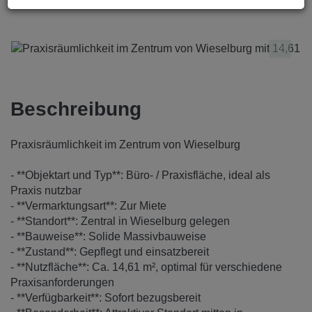
Beschreibung
Praxisräumlichkeit im Zentrum von Wieselburg
- **Objektart und Typ**: Büro- / Praxisfläche, ideal als
Praxis nutzbar
- **Vermarktungsart**: Zur Miete
- **Standort**: Zentral in Wieselburg gelegen
- **Bauweise**: Solide Massivbauweise
- **Zustand**: Gepflegt und einsatzbereit
- **Nutzfläche**: Ca. 14,61 m², optimal für verschiedene
Praxisanforderungen
- **Verfügbarkeit**: Sofort bezugsbereit