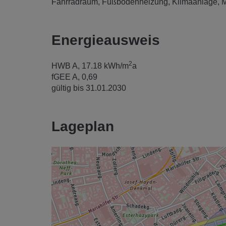
Fahrradraum
Fußbodenheizung
Klimaanlage
M
Energieausweis
2
HWB
A, 17.18 kWh/m
a
fGEE
A, 0,69
gültig bis
31.01.2030
Lageplan