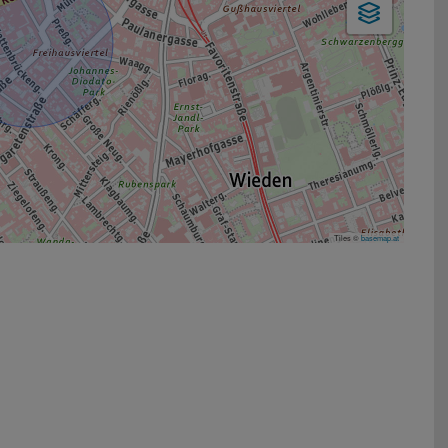
Tiles ©
basemap.at