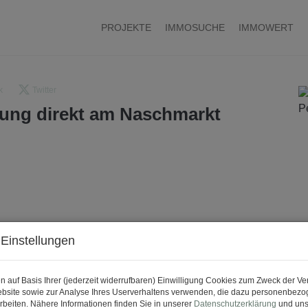
PROJEKTE
IMMOSUCHE
IMMOWERT
k
Twitter
ung direkt am Naschmarkt
Einstellungen
n auf Basis Ihrer (jederzeit widerrufbaren) Einwilligung Cookies zum Zweck der V
bsite sowie zur Analyse Ihres Userverhaltens verwenden, die dazu personenbez
rbeiten. Nähere Informationen finden Sie in unserer
Datenschutzerklärung
und uns