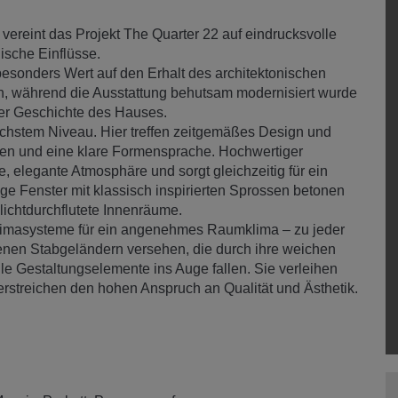
vereint das Projekt The Quarter 22 auf eindrucksvolle
ische Einflüsse.
onders Wert auf den Erhalt des architektonischen
ten, während die Ausstattung behutsam modernisiert wurde
er Geschichte des Hauses.
höchstem Niveau. Hier treffen zeitgemäßes Design und
lien und eine klare Formensprache. Hochwertiger
, elegante Atmosphäre und sorgt gleichzeitig für ein
e Fenster mit klassisch inspirierten Sprossen betonen
ichtdurchflutete Innenräume.
limasysteme für ein angenehmes Raumklima – zu jeder
denen Stabgeländern versehen, die durch ihre weichen
e Gestaltungselemente ins Auge fallen. Sie verleihen
streichen den hohen Anspruch an Qualität und Ästhetik.