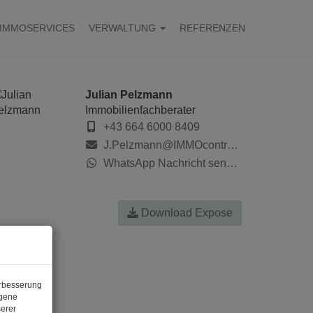
IMMOSERVICES
VERWALTUNG
REFERENZEN
Julian Pelzmann
Immobilienfachberater
+43 664 6000 8409
J.Pelzmann@IMMOcontract.at
WhatsApp Nachricht senden
Download Expose
erbesserung
ogene
erer