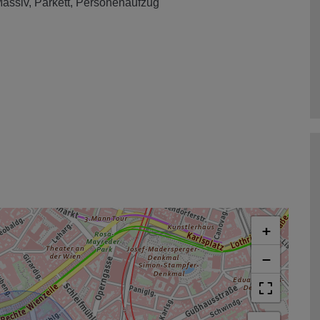
assiv
Parkett
Personenaufzug
+
−