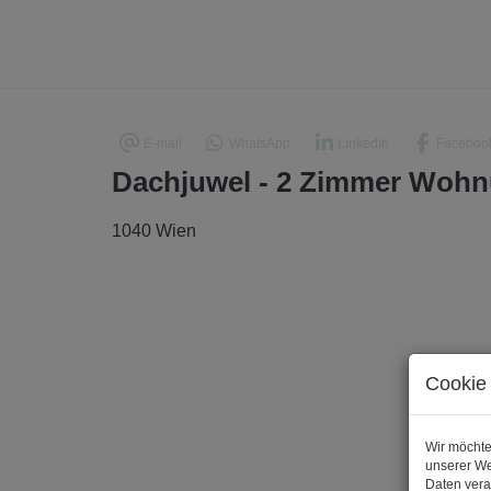
E-mail
WhatsApp
LinkedIn
Faceboo
Dachjuwel - 2 Zimmer Wohn
1040 Wien
Cookie 
Wir möchte
unserer We
Daten vera