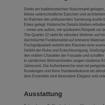
Direkt am traditionsreichen Naschmarkt gelegen, 
Weise unterschiedliche Epochen und architekton
Im Rahmen der umfassenden Sanierung wurde bes
Erbes gelegt. Historische Details blieben erhal
– innen wie außen, mit spürbarem Respekt vor d
The Quarter 22 steht für stilvolles Wohnen auf 
durchdachte Funktionalität auf erlesene Materia
Fischgrätparkett verleiht den Räumen eine warme
Gefühl der Ruhe und Entschleunigung. Großzügig
den noblen Charakter der Fassade und schaffen l
In sämtlichen Wohneinheiten sorgen moderne K
Jahreszeit. Die Außenbereiche sind mit perlgol
Rundungen und feine Handwerkskunst als stilvoll
dem Ensemble eine besondere Eleganz und unter
Ausstattung