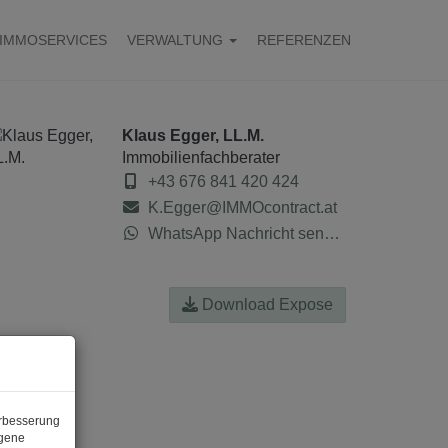
IMMOSERVICES
VERWALTUNG
REFERENZEN
Klaus Egger, LL.M.
Immobilienfachberater
+43 676 841 420 424
K.Egger@IMMOcontract.at
WhatsApp Nachricht senden
Download Expose
erbesserung
ogene