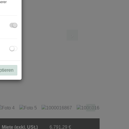
erer
ptieren
Miete (exkl. USt.)
6.791,29 €