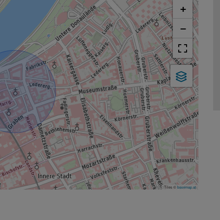
+
−
Tiles ©
basemap.at