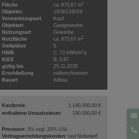
2
Fläche
ca. 875,67 m
Objektnr.
1939/129028
Vermarktungsart
Kauf
Objektart
Gastgewerbe
Nutzungsart
Gewerbe
2
Nutzfläche
ca. 875,67 m
Stellplätze
5
2
HWB
C, 72 kWh/m
a
fGEE
B, 0,97
gültig bis
25.11.2035
Erschließung
vollerschlossen
Bauart
Altbau
Kaufpreis:
1.140.000,00 €
enthaltene Umsatzsteuer:
190.000,00 €
Provision:
3% zzgl. 20% USt.
Vertragserrichtungskosten:
laut Notartarif