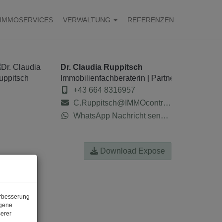
IMMOSERVICES
VERWALTUNG
REFERENZEN
Dr. Claudia Ruppitsch
Immobilienfachberaterin | Partnerin der IMMO
+43 664 8316957
C.Ruppitsch@IMMOcontract.at
WhatsApp Nachricht senden
Download Expose
erbesserung
ogene
erer