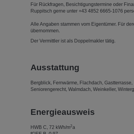
Für Rückfragen, Besichtigungstermine oder Fina
Ruppitsch gerne unter +43 4852 6665-1076 persö
Alle Angaben stammen vom Eigentümer. Für deren
übernommen.
Der Vermittler ist als Doppelmakler tätig.
Ausstattung
Bergblick
Fernwärme
Flachdach
Gastterrasse
Seniorengerecht
Walmdach
Weinkeller
Winterg
Energieausweis
2
HWB
C, 72 kWh/m
a
fGEE
B, 0,97