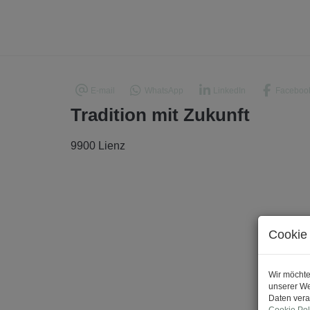
E-mail
WhatsApp
LinkedIn
Faceboo
Tradition mit Zukunft
9900 Lienz
Cookie 
Wir möchte
unserer We
Daten vera