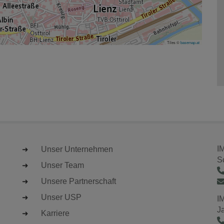
Tiles ©
basemap.at
I
Unser Unternehmen
S
Unser Team
Unsere Partnerschaft
Unser USP
I
J
Karriere