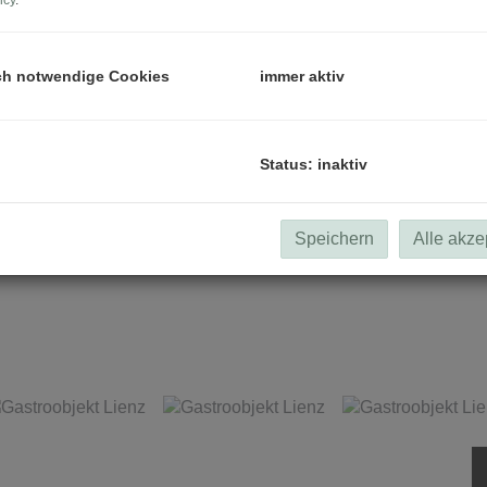
icy
.
ch notwendige Cookies
immer aktiv
Status: inaktiv
Speichern
Alle akze
Gastroobjekt Lienz