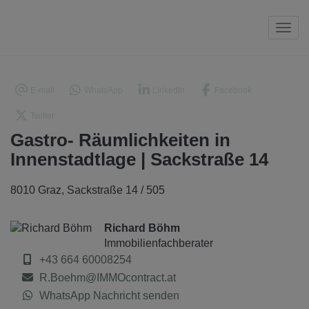
Navi
E-mail
WhatsApp
LinkedIn
Facebook
Twitter
Gastro- Räumlichkeiten in
Innenstadtlage | Sackstraße 14
8010 Graz
, Sackstraße 14 / 505
Richard Böhm
Immobilienfachberater
+43 664 60008254
R.Boehm@IMMOcontract.at
WhatsApp Nachricht senden