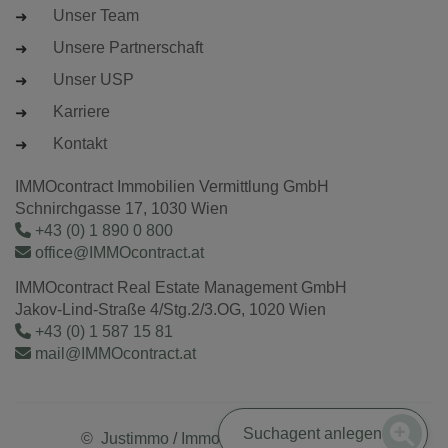
Unser Team
Unsere Partnerschaft
Unser USP
Karriere
Kontakt
IMMOcontract Immobilien Vermittlung GmbH
Schnirchgasse 17, 1030 Wien
+43 (0) 1 890 0 800
office@IMMOcontract.at
IMMOcontract Real Estate Management GmbH
Jakov-Lind-Straße 4/Stg.2/3.OG, 1020 Wien
+43 (0) 1 587 15 81
mail@IMMOcontract.at
Suchagent anlegen
©
Justimmo
/
Immobilienmaklersoftware