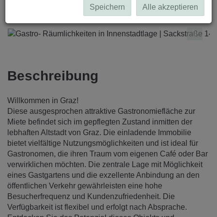
Speichern
Alle akzeptieren
Beschreibung
Willkommen in Graz!
Diese ausgesprochen attraktive Gastronomiefläche zur
Miete befindet sich im gepflegten Zustand inmitten der
lebhaften Altstadt von Graz. Die einladende Immobilie
bietet vielfältige Nutzungsmöglichkeiten und ist ideal für
Gastronomen, die ihren Traum vom eigenen Café oder Bar
verwirklichen möchten. Die zentrale Lage mit Möglichkeit
eines Gastgartens und die exzellente Anbindung an den
öffentlichen Verkehr gewährleisten eine hohe
Besucherfrequenz und Kundenzufriedenheit. Die
Verfügbarkeit ist flexibel und erfolgt nach Absprache.