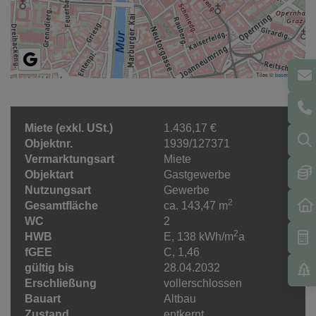
Tiles ©
basemap.at
Miete (exkl. USt.)
1.436,17 €
Objektnr.
1939/127371
Vermarktungsart
Miete
Objektart
Gastgewerbe
Nutzungsart
Gewerbe
2
Gesamtfläche
ca. 143,47 m
WC
2
2
HWB
E, 138 kWh/m
a
fGEE
C, 1,46
gültig bis
28.04.2032
Erschließung
vollerschlossen
Bauart
Altbau
Zustand
entkernt