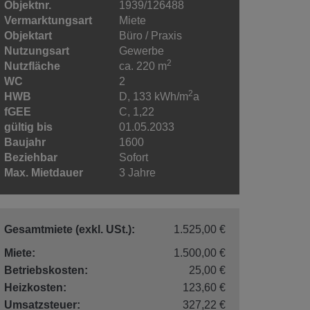
Objektnr.
1939/126488
Vermarktungsart
Miete
Objektart
Büro / Praxis
Nutzungsart
Gewerbe
2
Nutzfläche
ca. 220 m
WC
2
2
HWB
D, 133 kWh/m
a
fGEE
C, 1,22
gültig bis
01.05.2033
Baujahr
1600
Beziehbar
Sofort
Max. Mietdauer
3 Jahre
Gesamtmiete (exkl. USt.):
1.525,00 €
Miete:
1.500,00 €
Betriebskosten:
25,00 €
Heizkosten:
123,60 €
Umsatzsteuer:
327,22 €