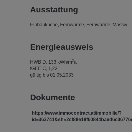
Ausstattung
Einbauküche
Fernwärme
Fernwärme
Massiv
Energieausweis
2
HWB
D, 133 kWh/m
a
fGEE
C, 1,22
gültig bis
01.05.2033
Dokumente
https://www.immocontract.at/immobilie/?
id=363741&sh=2cf88e18f60844baed6c06776