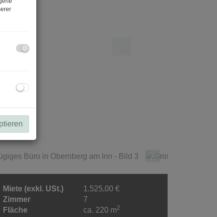
ogene
erer
ptieren
Miete (exkl. USt.)
1.525,00 €
Zimmer
7
2
Fläche
ca. 220 m