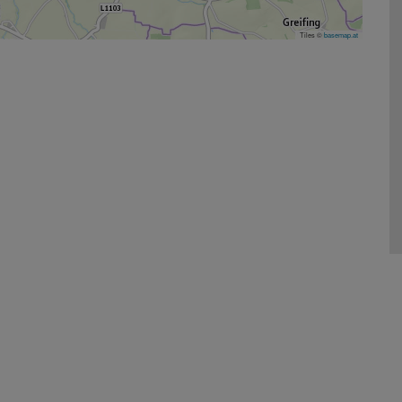
Tiles ©
basemap.at