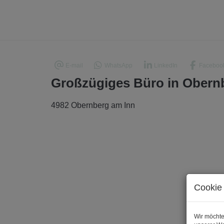
E-mail
WhatsApp
LinkedIn
Faceboo
Großzügiges Büro in Obern
4982 Obernberg am Inn
Cookie 
Wir möchte