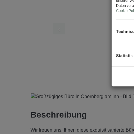
unserer We
Daten vera
Cookie Pol
Technis
Statistik
Beschreibung
Wir freuen uns, Ihnen diese exquisit sanierte B