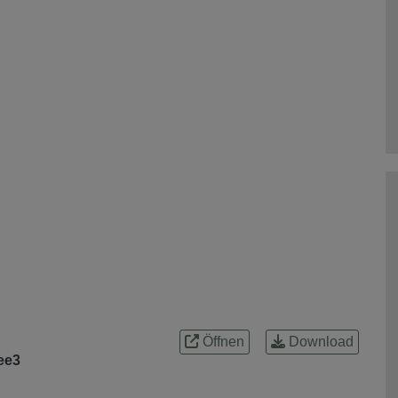
Öffnen
Download
ee3