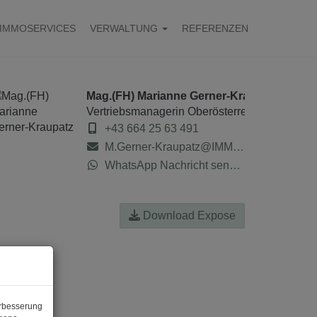
IMMOSERVICES
VERWALTUNG
REFERENZEN
Mag.(FH) Marianne Gerner-Kraupatz
Vertriebsmanagerin Oberösterreich
+43 664 25 63 491
M.Gerner-Kraupatz@IMMOcontract.at
WhatsApp Nachricht senden
Download Expose
erbesserung