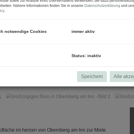
bsite sowie zur Analyse Ihres Userverhaltens verwenden, die dazu personenbez
rbeiten. Nähere Informationen finden Sie in unserer
Datenschutzerklärung
und uns
icy
.
ch notwendige Cookies
immer aktiv
Status: inaktiv
Speichern
Alle akze
ürofläche im herzen von Obernberg am Inn zur Miete