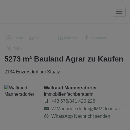
Navi
E-mail
WhatsApp
LinkedIn
Facebook
Twitter
5273 m² Bauland Agrar zu Kaufen
2134 Enzersdorf bei Staatz
Waltraud Männersdorfer
Immobilienfachberaterin
+43 676/841 420 226
W.Maennersdorfer@IMMOcontract.at
WhatsApp Nachricht senden