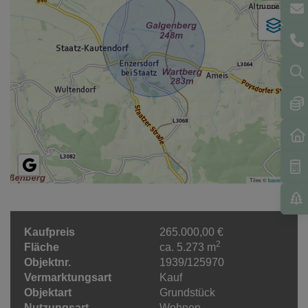
Tiles ©
basemap.at
Kaufpreis
265.000,00 €
2
Fläche
ca. 5.273 m
Objektnr.
1939/125970
Vermarktungsart
Kauf
Objektart
Grundstück
Nutzungsart
Wohnen