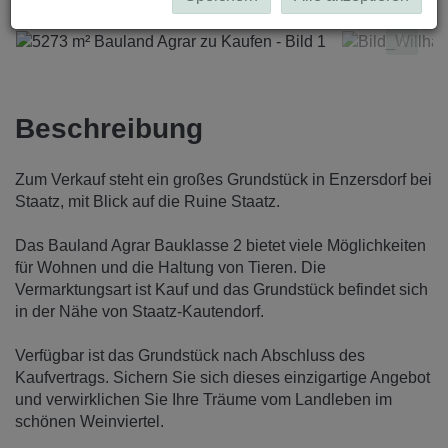
Beschreibung
Zum Verkauf steht ein großes Grundstück in Enzersdorf bei
Staatz, mit Blick auf die Ruine Staatz.
Das Bauland Agrar Bauklasse 2 bietet viele Möglichkeiten
für Wohnen und die Haltung von Tieren. Die
Vermarktungsart ist Kauf und das Grundstück befindet sich
in der Nähe von Staatz-Kautendorf.
Verfügbar ist das Grundstück nach Abschluss des
Kaufvertrags. Sichern Sie sich dieses einzigartige Angebot
und verwirklichen Sie Ihre Träume vom Landleben im
schönen Weinviertel.