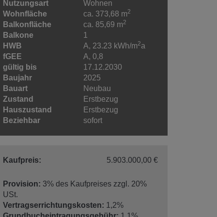
Nutzungsart
Wohnen
2
Wohnfläche
ca. 373,68 m
2
Balkonfläche
ca. 85,69 m
Balkone
1
2
HWB
A, 23.23 kWh/m
a
fGEE
A, 0,8
gültig bis
17.12.2030
Baujahr
2025
Bauart
Neubau
Zustand
Erstbezug
Hauszustand
Erstbezug
Beziehbar
sofort
Kaufpreis:
5.903.000,00 €
Provision:
3% des Kaufpreises zzgl. 20%
USt.
Vertragserrichtungskosten:
1,2%
Grundbucheintragungsgebühr:
1,1%