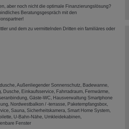
n, aber noch nicht die optimale Finanzierungslösung?
rbindliches Beratungsgespräch mit den
ionspartner!
ler und dem zu vermittelnden Dritten ein familiäres oder
dusche
Außenliegender Sonnenschutz
Badewanne
g
Dusche
Einkaufsservice
Fahrradraum
Fernwärme
seranbindung
Gäste-WC
Hausverwaltung Smartphone
lung
Nordwestbalkon / -terrasse
Paketempfangsbox
vice
Sauna
Sicherheitskamera
Smart Home System
oilette
U-Bahn-Nähe
Umkleidekabinen
fenbare Fenster