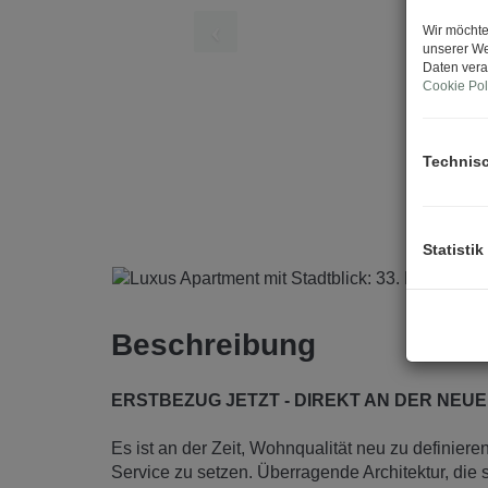
Wir möchte
unserer We
Daten vera
Cookie Pol
Technis
Statistik
Beschreibung
ERSTBEZUG JETZT - DIREKT AN DER NEU
Es ist an der Zeit, Wohnqualität neu zu definier
Service zu setzen. Überragende Architektur, die s