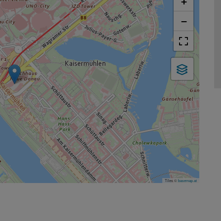
+
−
Tiles ©
basemap.at