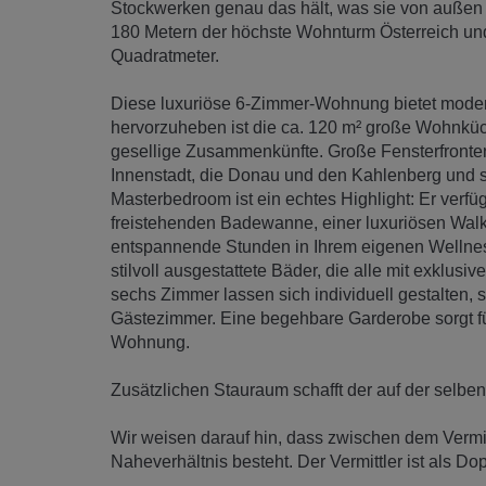
Stockwerken genau das hält, was sie von auße
180 Metern der höchste Wohnturm Österreich und
Quadratmeter.
Diese luxuriöse 6-Zimmer-Wohnung bietet mode
hervorzuheben ist die ca. 120 m² große Wohnküch
gesellige Zusammenkünfte. Große Fensterfronte
Innenstadt, die Donau und den Kahlenberg und sor
Masterbedroom ist ein echtes Highlight: Er verfüg
freistehenden Badewanne, einer luxuriösen Walk-
entspannende Stunden in Ihrem eigenen Wellness
stilvoll ausgestattete Bäder, die alle mit exkl
sechs Zimmer lassen sich individuell gestalten, 
Gästezimmer. Eine begehbare Garderobe sorgt fü
Wohnung.
Zusätzlichen Stauraum schafft der auf der selbe
Wir weisen darauf hin, dass zwischen dem Vermit
Naheverhältnis besteht. Der Vermittler ist als Dop