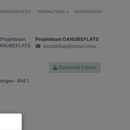
IMMOSERVICES
VERWALTUNG
REFERENZEN
Projektteam DANUBEFLATS
danubeflats@immocontract.at
Download Expose