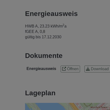
Energieausweis
2
HWB
A, 23.23 kWh/m
a
fGEE
A, 0,8
gültig bis
17.12.2030
Dokumente
Energieausweis
Öffnen
Download
Lageplan