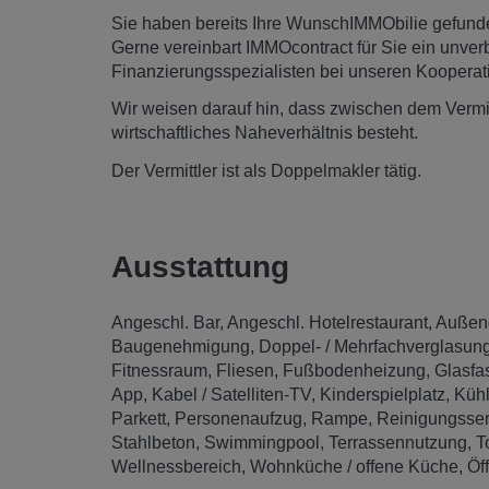
Sie haben bereits Ihre WunschIMMObilie gefunde
Gerne vereinbart IMMOcontract für Sie ein unve
Finanzierungsspezialisten bei unseren Kooperat
Wir weisen darauf hin, dass zwischen dem Vermitt
wirtschaftliches Naheverhältnis besteht.
Der Vermittler ist als Doppelmakler tätig.
Ausstattung
Angeschl. Bar
Angeschl. Hotelrestaurant
Außen
Baugenehmigung
Doppel- / Mehrfachverglasun
Fitnessraum
Fliesen
Fußbodenheizung
Glasfa
App
Kabel / Satelliten-TV
Kinderspielplatz
Küh
Parkett
Personenaufzug
Rampe
Reinigungsser
Stahlbeton
Swimmingpool
Terrassennutzung
T
Wellnessbereich
Wohnküche / offene Küche
Öf