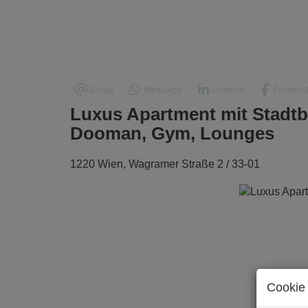
E-mail
WhatsApp
LinkedIn
Faceboo
Luxus Apartment mit Stadtbl
Dooman, Gym, Lounges
1220 Wien
, Wagramer Straße 2 / 33-01
Cookie 