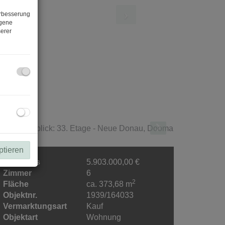
erbesserung
ogene
erer
ptieren
Kaufpreis
5.903.000,00 €
Zimmer
6
2
Fläche
ca. 373,68 m
Objektnr.
1939/164033
Vermarktungsart
Kauf
Objektart
Wohnung