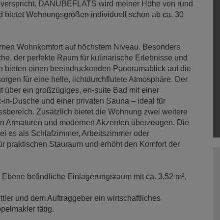
n verspricht. DANUBEFLATS wird meiner Höhe von rund
 bietet Wohnungsgrößen individuell schon ab ca. 30
rnen Wohnkomfort auf höchstem Niveau. Besonders
e, der perfekte Raum für kulinarische Erlebnisse und
n bieten einen beeindruckenden Panoramablick auf die
gen für eine helle, lichtdurchflutete Atmosphäre. Der
t über ein großzügiges, en-suite Bad mit einer
in-Dusche und einer privaten Sauna – ideal für
bereich. Zusätzlich bietet die Wohnung zwei weitere
usiven Armaturen und modernen Akzenten überzeugen. Die
sei es als Schlafzimmer, Arbeitszimmer oder
r praktischen Stauraum und erhöht den Komfort der
n Ebene befindliche Einlagerungsraum mit ca. 3,52 m².
tler und dem Auftraggeber ein wirtschaftliches
pelmakler tätig.