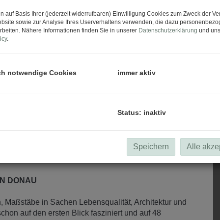
n auf Basis Ihrer (jederzeit widerrufbaren) Einwilligung Cookies zum Zweck der V
bsite sowie zur Analyse Ihres Userverhaltens verwenden, die dazu personenbez
rbeiten. Nähere Informationen finden Sie in unserer
Datenschutzerklärung
und uns
icy
.
ch notwendige Cookies
immer aktiv
Status: inaktiv
Speichern
Alle akze
EN DONAU
en, Maßstäbe in Sachen Lebensqualität, Architektur und
chon auf den ersten Blick fasziniert und auf 48