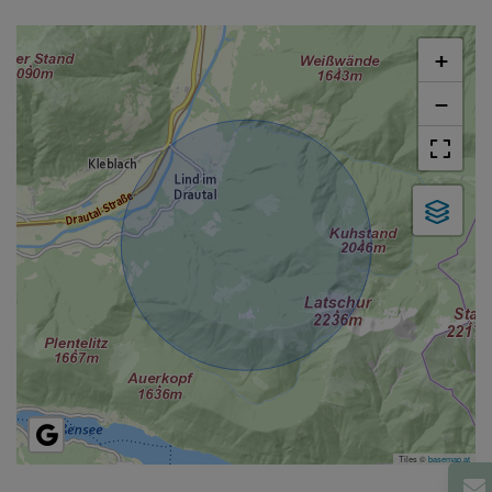
+
−
Tiles ©
basemap.at