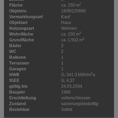
2
Fläche
ca. 150 m
Objektnr.
1939/125660
Vermarktungsart
Kauf
Objektart
Haus
Nutzungsart
Wohnen
2
Wohnfläche
ca. 150 m
2
Grundfläche
ca. 1.502 m
Bäder
2
WC
2
Balkone
1
Terrassen
1
Garagen
1
2
HWB
G, 341.3 kWh/m
a
fGEE
G, 4,37
gültig bis
24.05.2034
Baujahr
1966
Erschließung
vollerschlossen
Zustand
sanierungsbedürftig
Beziehbar
Sofort