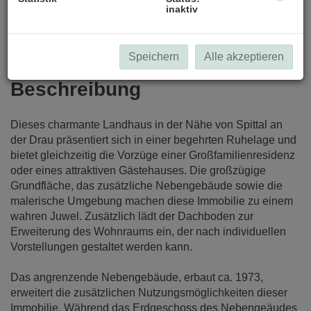
inaktiv
Speichern
Alle akzeptieren
Beschreibung
Dieses charmante Landhaus in der Nähe von Spittal an
der Drau präsentiert sich in einer begehrten Ruhelage und
bietet gleichzeitig die Vorzüge einer Großfamilienresidenz
oder eines attraktiven Gästehauses. Die großzügige
Grundfläche, das zusätzliche Nebengebäude sowie die
malerische Umgebung machen diese Immobilie zu einem
wahren Juwel. Zusätzlich lädt der Dachboden zur
Erweiterung des Wohnraums ein, der nach individuellen
Vorstellungen gestaltet werden kann.
Das angrenzende Nebengebäude, erbaut ca. 1973,
erweitert die zusätzlichen Nutzungsmöglichkeiten dieser
Immobilie. Während das Erdgeschoss des Nebengeäudes