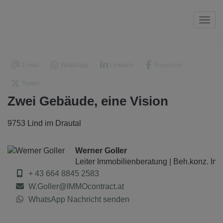
Navi
E-mail
WhatsApp
LinkedIn
Facebook
Twitter
Zwei Gebäude, eine Vision
9753 Lind im Drautal
Werner Goller
Leiter Immobilienberatung | Beh.konz. Im
+ 43 664 8845 2583
W.Goller@IMMOcontract.at
WhatsApp Nachricht senden