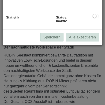
Statistik
Status:
inaktiv
Beschreibung
Speichern
Alle akzeptieren
ROBIN - Inspired by Nature.
Der nachhaltigste Workspace der Stadt!
ROBIN Seestadt kombiniert bewährte Bautradition mit
innovativen Low-Tech-Lösungen und bietet in diesem
neuen umweltfreundlichen & kosteneffizienten Ensemble
den nachhaltigsten Workspace der Stadt.
Das energieautarke Gebäude kommt ganz ohne Kosten für
Heizung- & Kühlung aus. ROBIN Mieter profitieren nicht
nur ganzjährig vom per Sensortechnik
gesteuerten Raumklima mit optimaler Luftqualität, sondern
vor allem auch von der minimalen Kostenbelastung.
Der Gesamt-CO2-Ausstoß ist – ebenso wie