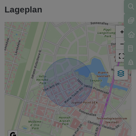
Lageplan
+
−