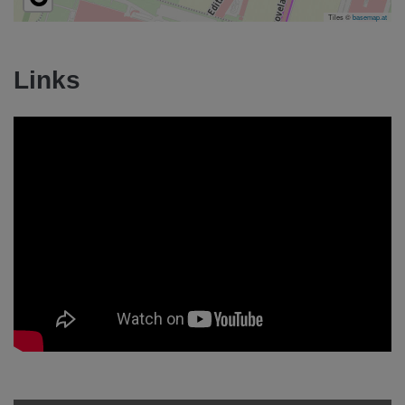
Tiles ©
basemap.at
Links