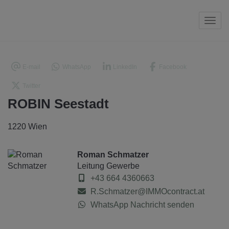
Navi
E-mail
WhatsApp
LinkedIn
Facebook
Twitter
ROBIN Seestadt
1220 Wien
Roman Schmatzer
Leitung Gewerbe
+43 664 4360663
R.Schmatzer@IMMOcontract.at
WhatsApp Nachricht senden