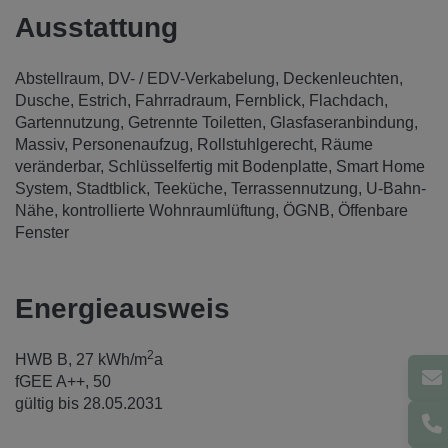
Ausstattung
Abstellraum
DV- / EDV-Verkabelung
Deckenleuchten
Dusche
Estrich
Fahrradraum
Fernblick
Flachdach
Gartennutzung
Getrennte Toiletten
Glasfaseranbindung
Massiv
Personenaufzug
Rollstuhlgerecht
Räume
veränderbar
Schlüsselfertig mit Bodenplatte
Smart Home
System
Stadtblick
Teeküche
Terrassennutzung
U-Bahn-
Nähe
kontrollierte Wohnraumlüftung
ÖGNB
Öffenbare
Fenster
Energieausweis
2
HWB
B, 27 kWh/m
a
fGEE
A++, 50
gültig bis
28.05.2031