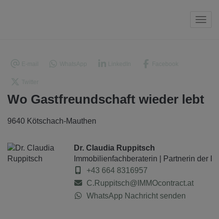
Navi
E-mail
WhatsApp
LinkedIn
Facebook
Twitter
Wo Gastfreundschaft wieder lebt
9640 Kötschach-Mauthen
Dr. Claudia Ruppitsch
Immobilienfachberaterin | Partnerin der 
+43 664 8316957
C.Ruppitsch@IMMOcontract.at
WhatsApp Nachricht senden