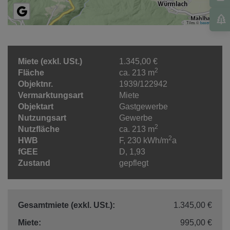
Tiles ©
basemap.at
Miete (exkl. USt.)
1.345,00 €
2
Fläche
ca. 213 m
Objektnr.
1939/122942
Vermarktungsart
Miete
Objektart
Gastgewerbe
Nutzungsart
Gewerbe
2
Nutzfläche
ca. 213 m
2
HWB
F, 230 kWh/m
a
fGEE
D, 1,93
Zustand
gepflegt
Gesamtmiete (exkl. USt.):
1.345,00 €
Miete:
995,00 €