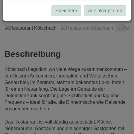
Restaurant Kötschach
Speichern
Alle akzeptieren
Beschreibung
Kötschach liegt dort, wo viele Wege zusammenkommen –
ein Ort zum Ankommen, Innehalten und Weiterziehen.
Genau hier, im Zentrum, steht ein bekanntes Lokal bereit
für einen Neuanfang. Die Lage im Gebäude der
DolomitenBank sorgt für gute Sichtbarkeit und tägliche
Frequenz – ideal für alle, die Einheimische wie Reisende
ansprechen möchten.
Das Restaurant ist vollständig ausgestattet: Küche,
Nebenräume, Gastraum und ein sonniger Gastgarten mit