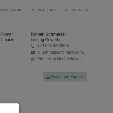
IMMOSERVICES
VERWALTUNG
REFERENZEN
Roman Schmatzer
Leitung Gewerbe
+43 664 4360663
R.Schmatzer@IMMOcontract.at
WhatsApp Nachricht senden
Download Expose