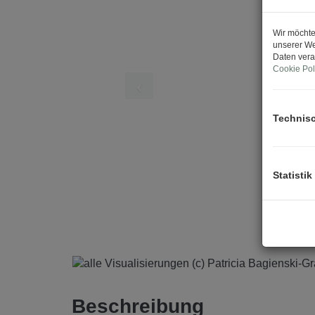
Wir möchte
unserer We
Daten vera
Cookie Pol
Technis
Statistik
ts
Beschreibung