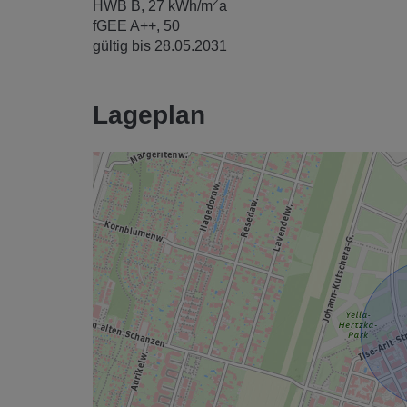
2
HWB
B, 27 kWh/m
a
fGEE
A++, 50
gültig bis
28.05.2031
Lageplan