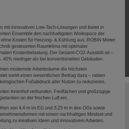
n mit innovativen Low-Tech-Lösungen und bietet in
ienten Ensemble den nachhaltigsten Workspace der
 ohne Kosten für Heizung- & Kühlung aus. ROBIN Mieter
technik gesteuerten Raumklima mit optimaler
inimalen Kostenbelastung. Der Gesamt-CO2-Ausstoß ist –
. 40% niedriger als bei konventionellen Gebäuden.
hmen modernste Arbeitsräume die höchsten
stet somit einen wesentlichen Beitrag dazu – neben
kologischen Fußabdruck aller Nutzer zu reduzieren.
nten Innenhof verbunden. Freiflächen und großzügige
tanken an der frischen Luft ein.
öhen von 4,4 m im EG und 3,25 m in den OGs sowie
nternehmensformen mit einem nachhaltigen Mindset und
eitung zu kreativen Ideen und innovativem Arbeiten.