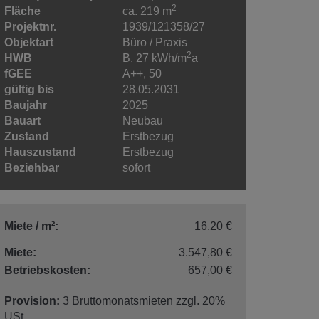
2
Fläche
ca. 219 m
Projektnr.
1939/121358/27
Objektart
Büro / Praxis
2
HWB
B, 27 kWh/m
a
fGEE
A++, 50
gültig bis
28.05.2031
Baujahr
2025
Bauart
Neubau
Zustand
Erstbezug
Hauszustand
Erstbezug
Beziehbar
sofort
Miete / m²:
16,20 €
Miete:
3.547,80 €
Betriebskosten:
657,00 €
Provision:
3 Bruttomonatsmieten zzgl. 20%
USt.