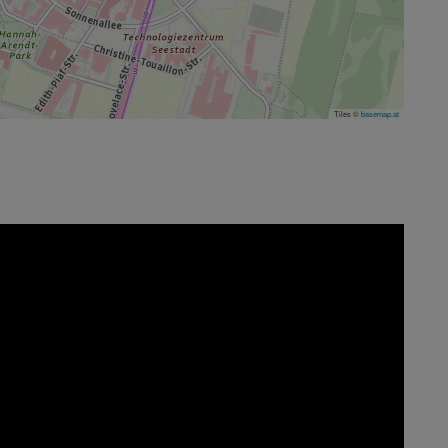
Tiles ©
basemap.at