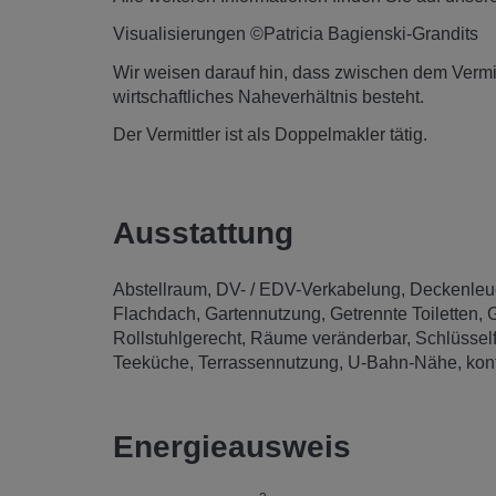
Visualisierungen ©Patricia Bagienski-Grandits
Wir weisen darauf hin, dass zwischen dem Vermitt
wirtschaftliches Naheverhältnis besteht.
Der Vermittler ist als Doppelmakler tätig.
Ausstattung
Abstellraum
DV- / EDV-Verkabelung
Deckenleu
Flachdach
Gartennutzung
Getrennte Toiletten
G
Rollstuhlgerecht
Räume veränderbar
Schlüsself
Teeküche
Terrassennutzung
U-Bahn-Nähe
kon
Energieausweis