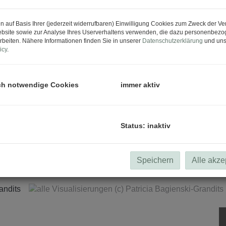
n auf Basis Ihrer (jederzeit widerrufbaren) Einwilligung Cookies zum Zweck der V
bsite sowie zur Analyse Ihres Userverhaltens verwenden, die dazu personenbez
rbeiten. Nähere Informationen finden Sie in unserer
Datenschutzerklärung
und uns
icy
.
ch notwendige Cookies
immer aktiv
Status: inaktiv
alle Visuali
Speichern
Alle akze