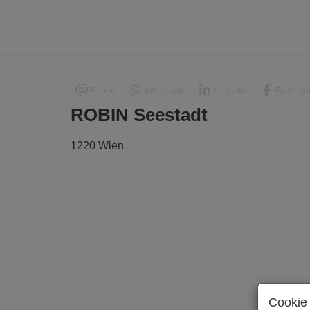
E-mail
WhatsApp
LinkedIn
Faceboo
ROBIN Seestadt
1220 Wien
Cookie 