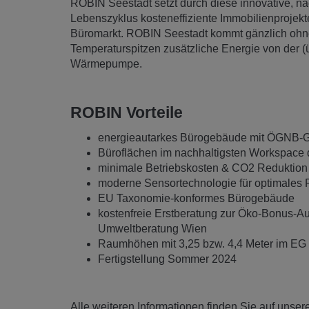
ROBIN Seestadt setzt durch diese innovative, na
Lebenszyklus kosteneffiziente Immobilienproje
Büromarkt. ROBIN Seestadt kommt gänzlich ohne 
Temperaturspitzen zusätzliche Energie von der (
Wärmepumpe.
ROBIN Vorteile
energieautarkes Bürogebäude mit ÖGNB-Gol
Büroflächen im nachhaltigsten Workspace d
minimale Betriebskosten & CO2 Reduktion 
moderne Sensortechnologie für optimales 
EU Taxonomie-konformes Bürogebäude
kostenfreie Erstberatung zur Öko-Bonus-A
Umweltberatung Wien
Raumhöhen mit 3,25 bzw. 4,4 Meter im EG
Fertigstellung Sommer 2024
Alle weiteren Informationen finden Sie auf unser