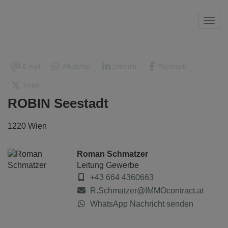
Navi
E-mail
WhatsApp
LinkedIn
Facebook
Twitter
ROBIN Seestadt
1220 Wien
Roman Schmatzer
Leitung Gewerbe
+43 664 4360663
R.Schmatzer@IMMOcontract.at
WhatsApp Nachricht senden