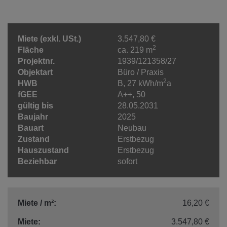
Miete (exkl. USt.)
3.547,80 €
2
Fläche
ca. 219 m
Projektnr.
1939/121358/27
Objektart
Büro / Praxis
2
HWB
B, 27 kWh/m
a
fGEE
A++, 50
gültig bis
28.05.2031
Baujahr
2025
Bauart
Neubau
Zustand
Erstbezug
Hauszustand
Erstbezug
Beziehbar
sofort
Miete / m²:
16,20 €
Miete:
3.547,80 €