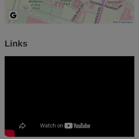
Tiles ©
basemap.at
Links