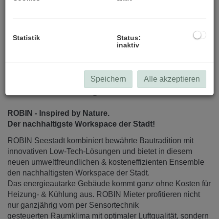
alle Visualisierungen (c) Patricia Bagienski-Grandits
Statistik
Status:
inaktiv
Speichern
Alle akzeptieren
Beschreibung
ROBIN - Inspired by Nature.
Der nachhaltigste Workspace der Stadt!
ROBIN Seestadt kombiniert bewährte Bautradition mit
innovativen Low-Tech-Lösungen und bietet in diesem
neuen umweltfreundlichen & kosteneffizienten Ensemble
den nachhaltigsten Workspace der Stadt.
Das energieautarke Gebäude kommt ganz ohne Kosten für
Heizung- & Kühlung aus. ROBIN Mieter profitieren nicht
nur ganzjährig vom per Sensortechnik
gesteuerten Raumklima mit optimaler Luftqualität, sondern