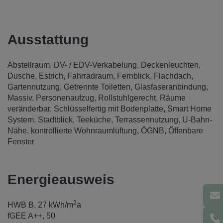
Ausstattung
Abstellraum
DV- / EDV-Verkabelung
Deckenleuchten
Dusche
Estrich
Fahrradraum
Fernblick
Flachdach
Gartennutzung
Getrennte Toiletten
Glasfaseranbindung
Massiv
Personenaufzug
Rollstuhlgerecht
Räume
veränderbar
Schlüsselfertig mit Bodenplatte
Smart Home
System
Stadtblick
Teeküche
Terrassennutzung
U-Bahn-
Nähe
kontrollierte Wohnraumlüftung
ÖGNB
Öffenbare
Fenster
Energieausweis
2
HWB
B, 27 kWh/m
a
fGEE
A++, 50