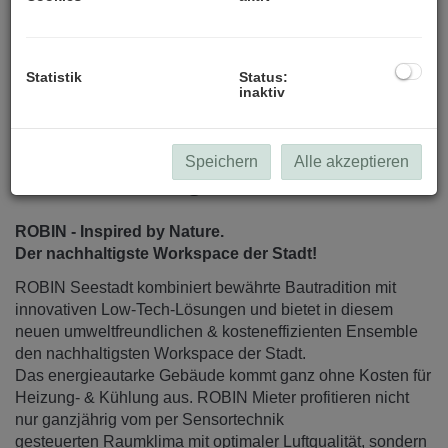
alle Visualisierungen (c) Patricia Bagienski-Grandits
Statistik
Status:
inaktiv
Speichern
Alle akzeptieren
Beschreibung
ROBIN - Inspired by Nature.
Der nachhaltigste Workspace der Stadt!
ROBIN Seestadt kombiniert bewährte Bautradition mit
innovativen Low-Tech-Lösungen und bietet in diesem
neuen umweltfreundlichen & kosteneffizienten Ensemble
den nachhaltigsten Workspace der Stadt.
Das energieautarke Gebäude kommt ganz ohne Kosten für
Heizung- & Kühlung aus. ROBIN Mieter profitieren nicht
nur ganzjährig vom per Sensortechnik
gesteuerten Raumklima mit optimaler Luftqualität, sondern