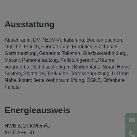
Ausstattung
Abstellraum
DV- / EDV-Verkabelung
Deckenleuchten
Dusche
Estrich
Fahrradraum
Fernblick
Flachdach
Gartennutzung
Getrennte Toiletten
Glasfaseranbindung
Massiv
Personenaufzug
Rollstuhlgerecht
Räume
veränderbar
Schlüsselfertig mit Bodenplatte
Smart Home
System
Stadtblick
Teeküche
Terrassennutzung
U-Bahn-
Nähe
kontrollierte Wohnraumlüftung
ÖGNB
Öffenbare
Fenster
Energieausweis
2
HWB
B, 27 kWh/m
a
fGEE
A++, 50