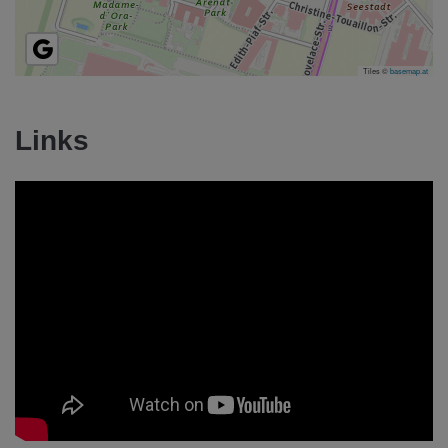
Tiles ©
basemap.at
Links