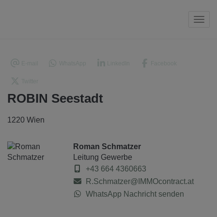
Navi
E-mail
WhatsApp
LinkedIn
Facebook
Twitter
ROBIN Seestadt
1220 Wien
Roman Schmatzer
Leitung Gewerbe
+43 664 4360663
R.Schmatzer@IMMOcontract.at
WhatsApp Nachricht senden