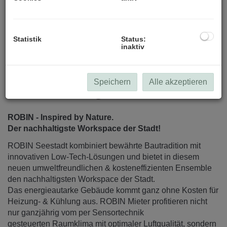
alle Visualisierungen (c) Patricia Bagienski-Grandits
Statistik
Status:
inaktiv
Speichern
Alle akzeptieren
Beschreibung
ROBIN - Inspired by Nature.
Der nachhaltigste Workspace der Stadt!
ROBIN Seestadt kombiniert bewährte Bautradition mit
innovativen Low-Tech-Lösungen und bietet in diesem
neuen umweltfreundlichen & kosteneffizienten Ensemble
den nachhaltigsten Workspace der Stadt.
Das energieautarke Gebäude kommt ganz ohne Kosten für
Heizung- & Kühlung aus. ROBIN Mieter profitieren nicht
nur ganzjährig vom per Sensortechnik
gesteuerten Raumklima mit optimaler Luftqualität, sondern