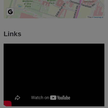
Tiles ©
basemap.at
Links