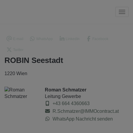
Navi
E-mail
WhatsApp
LinkedIn
Facebook
Twitter
ROBIN Seestadt
1220 Wien
Roman Schmatzer
Leitung Gewerbe
+43 664 4360663
R.Schmatzer@IMMOcontract.at
WhatsApp Nachricht senden