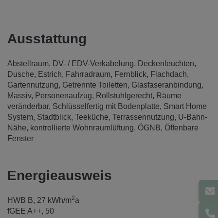
Ausstattung
Abstellraum
DV- / EDV-Verkabelung
Deckenleuchten
Dusche
Estrich
Fahrradraum
Fernblick
Flachdach
Gartennutzung
Getrennte Toiletten
Glasfaseranbindung
Massiv
Personenaufzug
Rollstuhlgerecht
Räume
veränderbar
Schlüsselfertig mit Bodenplatte
Smart Home
System
Stadtblick
Teeküche
Terrassennutzung
U-Bahn-
Nähe
kontrollierte Wohnraumlüftung
ÖGNB
Öffenbare
Fenster
Energieausweis
2
HWB
B, 27 kWh/m
a
fGEE
A++, 50