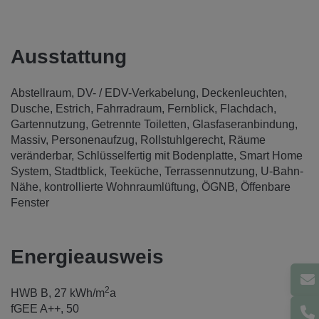
Ausstattung
Abstellraum
DV- / EDV-Verkabelung
Deckenleuchten
Dusche
Estrich
Fahrradraum
Fernblick
Flachdach
Gartennutzung
Getrennte Toiletten
Glasfaseranbindung
Massiv
Personenaufzug
Rollstuhlgerecht
Räume
veränderbar
Schlüsselfertig mit Bodenplatte
Smart Home
System
Stadtblick
Teeküche
Terrassennutzung
U-Bahn-
Nähe
kontrollierte Wohnraumlüftung
ÖGNB
Öffenbare
Fenster
Energieausweis
2
HWB
B, 27 kWh/m
a
fGEE
A++, 50