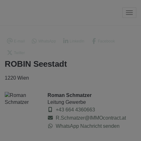
Navi
E-mail
WhatsApp
LinkedIn
Facebook
Twitter
ROBIN Seestadt
1220 Wien
Roman Schmatzer
Leitung Gewerbe
+43 664 4360663
R.Schmatzer@IMMOcontract.at
WhatsApp Nachricht senden