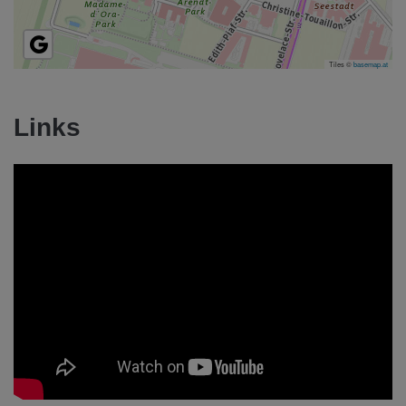
Tiles ©
basemap.at
Links