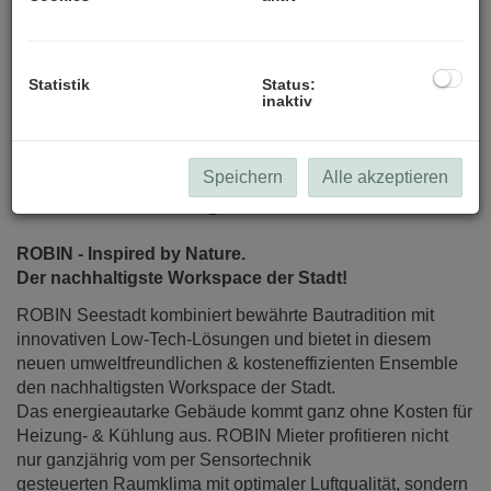
alle Visualisierungen (c) Patricia Bagienski-Grandits
Statistik
Status:
inaktiv
Speichern
Alle akzeptieren
Beschreibung
ROBIN - Inspired by Nature.
Der nachhaltigste Workspace der Stadt!
ROBIN Seestadt kombiniert bewährte Bautradition mit
innovativen Low-Tech-Lösungen und bietet in diesem
neuen umweltfreundlichen & kosteneffizienten Ensemble
den nachhaltigsten Workspace der Stadt.
Das energieautarke Gebäude kommt ganz ohne Kosten für
Heizung- & Kühlung aus. ROBIN Mieter profitieren nicht
nur ganzjährig vom per Sensortechnik
gesteuerten Raumklima mit optimaler Luftqualität, sondern