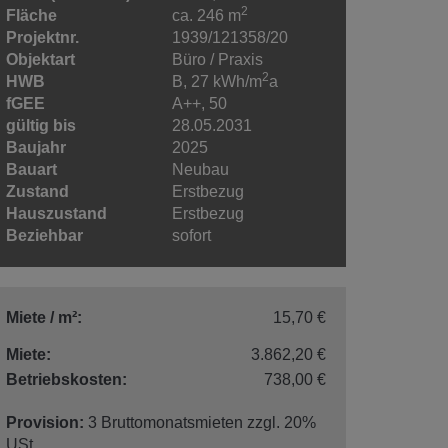
2
Fläche
ca. 246 m
Projektnr.
1939/121358/20
Objektart
Büro / Praxis
2
HWB
B, 27 kWh/m
a
fGEE
A++, 50
gültig bis
28.05.2031
Baujahr
2025
Bauart
Neubau
Zustand
Erstbezug
Hauszustand
Erstbezug
Beziehbar
sofort
Miete / m²:
15,70 €
Miete:
3.862,20 €
Betriebskosten:
738,00 €
Provision:
3 Bruttomonatsmieten zzgl. 20%
USt.