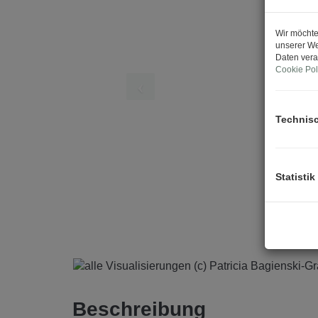
Wir möchte
unserer We
Daten vera
Cookie Pol
Technis
Statistik
Bagienski-Grandits
Beschreibung