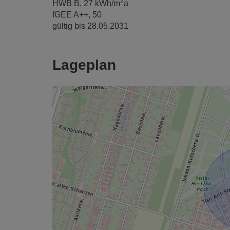
2
HWB
B, 27 kWh/m
a
fGEE
A++, 50
gültig bis
28.05.2031
Lageplan