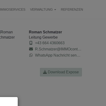
IMMOSERVICES
VERWALTUNG
REFERENZEN
Roman Schmatzer
Leitung Gewerbe
+43 664 4360663
R.Schmatzer@IMMOcontract.at
WhatsApp Nachricht senden
Download Expose