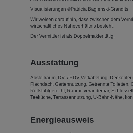
Visualisierungen ©Patricia Bagienski-Grandits
Wir weisen darauf hin, dass zwischen dem Vermitt
wirtschaftliches Naheverhältnis besteht.
Der Vermittler ist als Doppelmakler tätig.
Ausstattung
Abstellraum
DV- / EDV-Verkabelung
Deckenleu
Flachdach
Gartennutzung
Getrennte Toiletten
G
Rollstuhlgerecht
Räume veränderbar
Schlüsself
Teeküche
Terrassennutzung
U-Bahn-Nähe
kon
Energieausweis