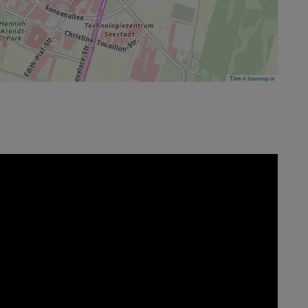
Tiles ©
basemap.at