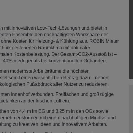
n mit innovativen Low-Tech-Lösungen und bietet in
ienten Ensemble den nachhaltigsten Workspace der
 ohne Kosten für Heizung- & Kühlung aus. ROBIN Mieter
technik gesteuerten Raumklima mit optimaler
inimalen Kostenbelastung. Der Gesamt-CO2-Ausstoß ist –
. 40% niedriger als bei konventionellen Gebäuden.
hmen modernste Arbeitsräume die höchsten
stet somit einen wesentlichen Beitrag dazu – neben
kologischen Fußabdruck aller Nutzer zu reduzieren.
nten Innenhof verbunden. Freiflächen und großzügige
tanken an der frischen Luft ein.
öhen von 4,4 m im EG und 3,25 m in den OGs sowie
nternehmensformen mit einem nachhaltigen Mindset und
eitung zu kreativen Ideen und innovativem Arbeiten.