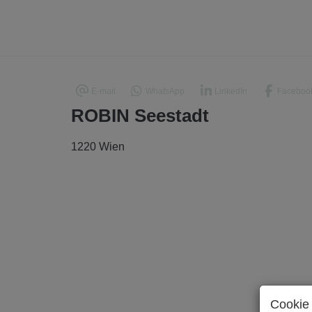
E-mail
WhatsApp
LinkedIn
Faceboo
ROBIN Seestadt
1220 Wien
Cookie 