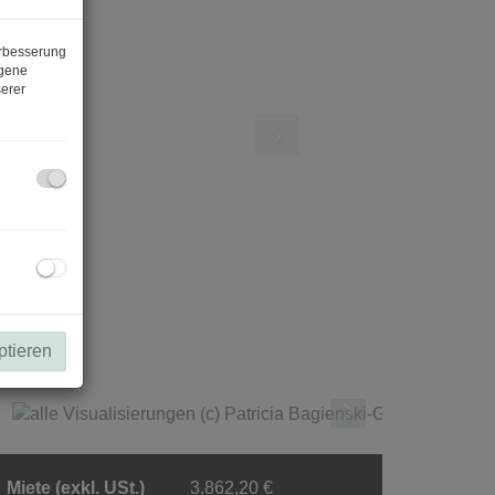
erbesserung
ogene
erer
alle Visualisierungen (c) Patricia Bagienski-Grandits
ptieren
Miete (exkl. USt.)
3.862,20 €