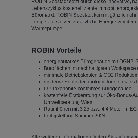
ROBIN Seestadt setzt durch diese innovative, na
Lebenszyklus kosteneffiziente Immobilienproje
Büromarkt. ROBIN Seestadt kommt gänzlich ohne 
Temperaturspitzen zusätzliche Energie von der (
Wärmepumpe.
ROBIN Vorteile
energieautarkes Bürogebäude mit ÖGNB-Gol
Büroflächen im nachhaltigsten Workspace d
minimale Betriebskosten & CO2 Reduktion 
moderne Sensortechnologie für optimales 
EU Taxonomie-konformes Bürogebäude
kostenfreie Erstberatung zur Öko-Bonus-A
Umweltberatung Wien
Raumhöhen mit 3,25 bzw. 4,4 Meter im EG
Fertigstellung Sommer 2024
Alle weiteren Informationen finden Sie auf unser